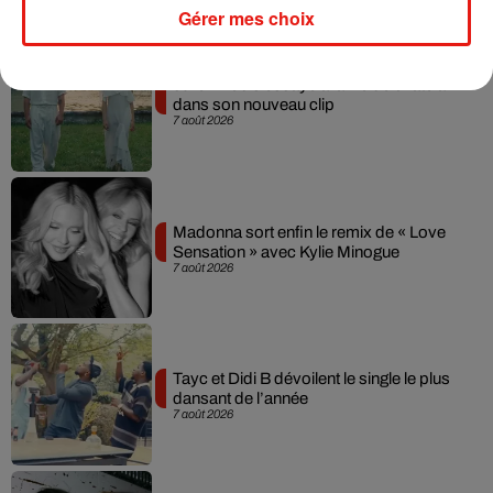
Musique
Gérer mes choix
Julien Lieb s’essaye à la vie de chatelain
dans son nouveau clip
7 août 2026
Madonna sort enfin le remix de « Love
Sensation » avec Kylie Minogue
7 août 2026
Tayc et Didi B dévoilent le single le plus
dansant de l’année
7 août 2026