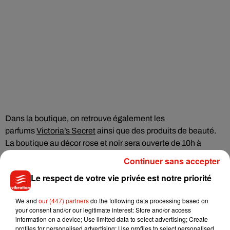
Dans la boutique, on retrouve également les
parfums
Victoria’s Secret
ainsi que des produits de beauté.
La boutique au décor rose et noir sera ouverte de 10h à
20h30, pour le plus grand bonheur des inconditionnelles de
Continuer sans accepter
la marque !
Le respect de votre vie privée est notre priorité
We and
our (447) partners
do the following data processing based on
your consent and/or our legitimate interest: Store and/or access
information on a device; Use limited data to select advertising; Create
profiles for personalised advertising; Use profiles to select personalised