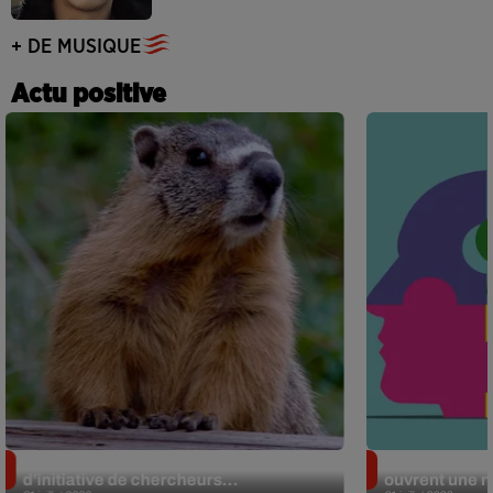
+ DE MUSIQUE
Actu positive
Des marmottes sur OnlyFans : la drôle
Alzheimer : d
d’initiative de chercheurs...
ouvrent une no