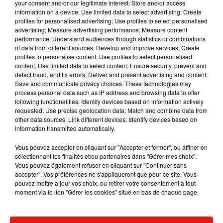
your consent and/or our legitimate interest: Store and/or access
information on a device; Use limited data to select advertising; Create
profiles for personalised advertising; Use profiles to select personalised
advertising; Measure advertising performance; Measure content
performance; Understand audiences through statistics or combinations
Musique
of data from different sources; Develop and improve services; Create
profiles to personalise content; Use profiles to select personalised
content; Use limited data to select content; Ensure security, prevent and
detect fraud, and fix errors; Deliver and present advertising and content;
Save and communicate privacy choices. These technologies may
Julien Lieb s’essaye à la vie de chatelain
process personal data such as IP address and browsing data to offer
dans son nouveau clip
7 août 2026
following functionalities: Identify devices based on information actively
requested; Use precise geolocation data; Match and combine data from
other data sources; Link different devices; Identify devices based on
information transmitted automatically.
Vous pouvez accepter en cliquant sur "Accepter et fermer", ou affiner en
Madonna sort enfin le remix de « Love
sélectionnant les finalités et/ou partenaires dans "Gérer mes choix".
Sensation » avec Kylie Minogue
Vous pouvez également refuser en cliquant sur "Continuer sans
7 août 2026
accepter". Vos préférences ne s'appliqueront que pour ce site. Vous
pouvez mettre à jour vos choix, ou retirer votre consentement à tout
moment via le lien "Gérer les cookies" situé en bas de chaque page.
Tayc et Didi B dévoilent le single le plus