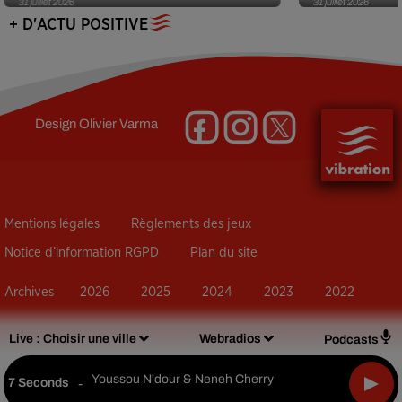
31 juillet 2026
31 juillet 2026
+ D'ACTU POSITIVE
Design
Olivier Varma
Mentions légales
Règlements des jeux
Notice d’information RGPD
Plan du site
Archives
2026
2025
2024
2023
2022
Live :
Choisir une ville
Webradios
Podcasts
Youssou N'dour & Neneh Cherry
7 Seconds
-