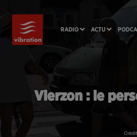
RADIO
ACTU
PODCA
Vierzon : le per
Crédi