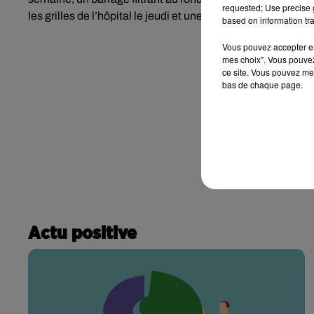
requested; Use precise g
les grilles de l’hôpital le jeudi et une rencontre avec la po
based on information tra
Vous pouvez accepter en 
mes choix". Vous pouvez
ce site. Vous pouvez met
bas de chaque page.
Actu positive