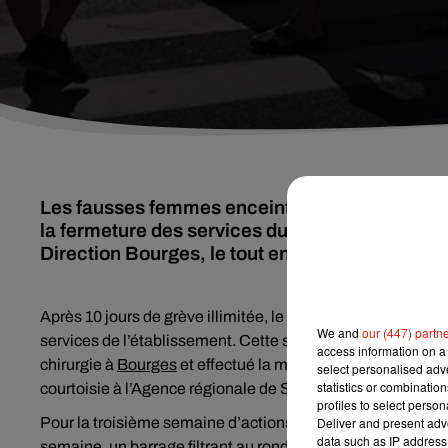
Les fausses femmes enceintes ont repris la rou
la fermeture des services du centre hospitalier
Direction Bourges, le tout encadré par la genda
Après 10 jours de grève illimitée, le personnel de
l’hôpital
We and
our (447) partn
services de l’établissement. Cette semaine, elles ont organ
access information on a 
chirurgie à
Bourges
et effectué la marche des fausses fem
select personalised ad
statistics or combinatio
courtoisie à l’Agence régionale de Santé pour y déposer de
profiles to select person
Pour la troisième semaine d’actions, les grévistes prévoien
Deliver and present adv
data such as IP address 
semaine, un barrage filtrant au rond-point de la sous-préfec