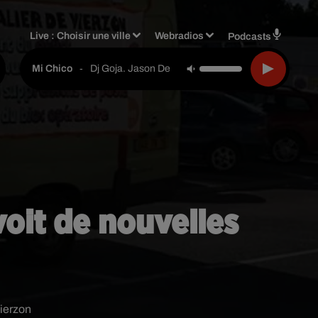
Live :
Choisir une ville
Webradios
Podcasts
-
Dj Goja. Jason Derulo
Mi Chico
voit de nouvelles
Vierzon