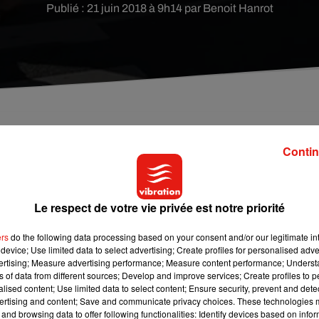
Publié : 21 juin 2018 à 9h14 par Benoit Hanrot
te ce matin dans le Cher. Le cortège qui s'oppose à
Contin
 de Vierzon est reparti de Mehun-sur-Yèvre à pied.
rmerie. Le personnel ne prévoit pas d'en rester là.
Le respect de votre vie privée est notre priorité
 de Vierzon
multiplie les actions pour s’opposer à la fermeture de
ers
do the following data processing based on your consent and/or our legitimate int
isé un barrage filtrant, réalisé le brancardage d’un patient en
device; Use limited data to select advertising; Create profiles for personalised adver
mes enceintes. Demain, une délégation doit rendre une visite d
vertising; Measure advertising performance; Measure content performance; Unders
ns of data from different sources; Develop and improve services; Create profiles to 
s pétitions.
alised content; Use limited data to select content; Ensure security, prevent and detect
t : une distribution de bracelets de naissance à Vierzon toute la
ertising and content; Save and communicate privacy choices. These technologies
and browsing data to offer following functionalities: Identify devices based on infor
ture le mercredi, un affichage de 65 portraits d’agents sacrifiés 