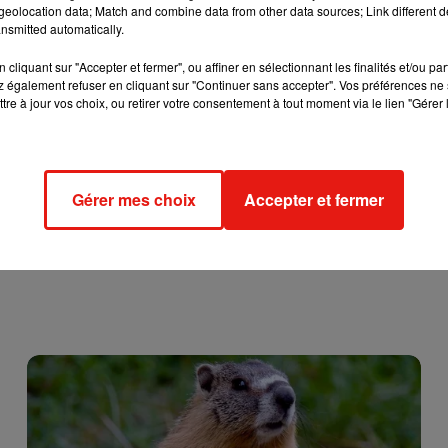
eolocation data; Match and combine data from other data sources; Link different de
pulation sur le marché de la ville le samedi matin.
nsmitted automatically.
cliquant sur "Accepter et fermer", ou affiner en sélectionnant les finalités et/ou pa
 également refuser en cliquant sur "Continuer sans accepter". Vos préférences ne 
tre à jour vos choix, ou retirer votre consentement à tout moment via le lien "Gérer 
Gérer mes choix
Accepter et fermer