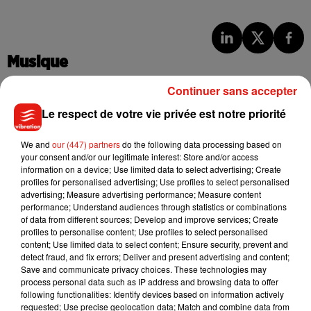
Musique
Continuer sans accepter
Le respect de votre vie privée est notre priorité
Julien Lieb s’essaye à la vie de chatelain
dans son nouveau clip
7 août 2026
We and
our (447) partners
do the following data processing based on
your consent and/or our legitimate interest: Store and/or access
information on a device; Use limited data to select advertising; Create
profiles for personalised advertising; Use profiles to select personalised
advertising; Measure advertising performance; Measure content
Madonna sort enfin le remix de « Love
performance; Understand audiences through statistics or combinations
Sensation » avec Kylie Minogue
of data from different sources; Develop and improve services; Create
7 août 2026
profiles to personalise content; Use profiles to select personalised
content; Use limited data to select content; Ensure security, prevent and
detect fraud, and fix errors; Deliver and present advertising and content;
Save and communicate privacy choices. These technologies may
process personal data such as IP address and browsing data to offer
following functionalities: Identify devices based on information actively
Tayc et Didi B dévoilent le single le plus
requested; Use precise geolocation data; Match and combine data from
dansant de l’année