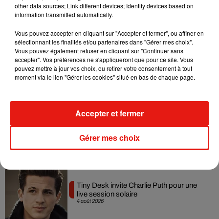
other data sources; Link different devices; Identify devices based on
7 août 2026
information transmitted automatically.
Vous pouvez accepter en cliquant sur "Accepter et fermer", ou affiner en
sélectionnant les finalités et/ou partenaires dans "Gérer mes choix".
Vous pouvez également refuser en cliquant sur "Continuer sans
Angèle et Amélie Lens dévoilent leur
accepter". Vos préférences ne s'appliqueront que pour ce site. Vous
collaboration tant attendue
pouvez mettre à jour vos choix, ou retirer votre consentement à tout
7 août 2026
moment via le lien "Gérer les cookies" situé en bas de chaque page.
Accepter et fermer
Benny Blanco invite Selena Gomez et
Becky G sur son nouveau single
Gérer mes choix
5 août 2026
Tiny Desk invite Charlie Puth pour une
live session solaire
4 août 2026