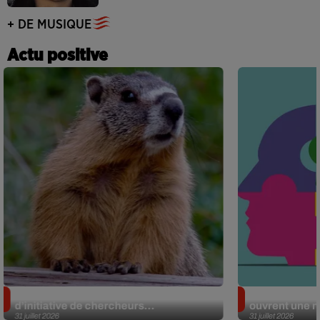
+ DE MUSIQUE
Actu positive
Des marmottes sur OnlyFans : la drôle
Alzheimer : d
d’initiative de chercheurs...
ouvrent une no
31 juillet 2026
31 juillet 2026