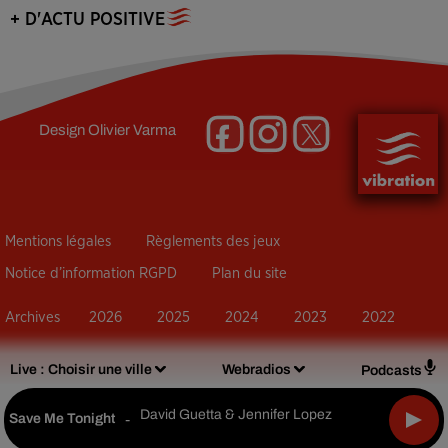
+ D'ACTU POSITIVE
Design
Olivier Varma
Mentions légales
Règlements des jeux
Notice d’information RGPD
Plan du site
Archives
2026
2025
2024
2023
2022
Live :
Choisir une ville
Webradios
Podcasts
David Guetta & Jennifer Lopez
Save Me Tonight
-