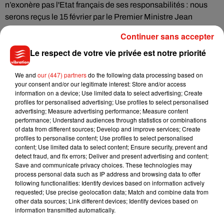
n’exonère pas l'Etat français de ses responsabilités : nous
serons reçus le 15 février par le Premier Ministre Jean
Castex", a-t-il précisé en
espérant "des décisions fortes en
Continuer sans accepter
faveur des exportateurs
" à cette occasion.
Le respect de votre vie privée est notre priorité
En valeur,
les exportations de vins et spiritueux ont reculé
We and
our (447) partners
do the following data processing based on
l'an passé globalement à 12 milliards d'euros, tombant à
your consent and/or our legitimate interest: Store and/or access
leur niveau de 2016.
Néanmoins le secteur conserve sa
information on a device; Use limited data to select advertising; Create
deuxième place dans les excédents commerciaux
profiles for personalised advertising; Use profiles to select personalised
advertising; Measure advertising performance; Measure content
français,
derrière... l'aéronautique.
performance; Understand audiences through statistics or combinations
of data from different sources; Develop and improve services; Create
profiles to personalise content; Use profiles to select personalised
content; Use limited data to select content; Ensure security, prevent and
detect fraud, and fix errors; Deliver and present advertising and content;
(Avec AFP)
Save and communicate privacy choices. These technologies may
process personal data such as IP address and browsing data to offer
following functionalities: Identify devices based on information actively
requested; Use precise geolocation data; Match and combine data from
other data sources; Link different devices; Identify devices based on
Musique
information transmitted automatically.