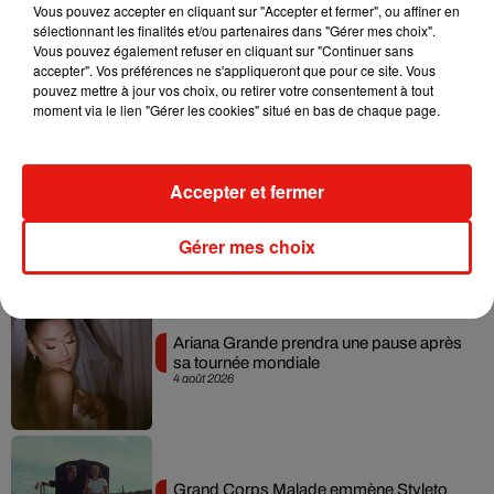
Vous pouvez accepter en cliquant sur "Accepter et fermer", ou affiner en
sélectionnant les finalités et/ou partenaires dans "Gérer mes choix".
Benny Blanco invite Selena Gomez et
Vous pouvez également refuser en cliquant sur "Continuer sans
Becky G sur son nouveau single
accepter". Vos préférences ne s'appliqueront que pour ce site. Vous
5 août 2026
pouvez mettre à jour vos choix, ou retirer votre consentement à tout
moment via le lien "Gérer les cookies" situé en bas de chaque page.
Accepter et fermer
Tiny Desk invite Charlie Puth pour une
live session solaire
4 août 2026
Gérer mes choix
Ariana Grande prendra une pause après
sa tournée mondiale
4 août 2026
Grand Corps Malade emmène Styleto