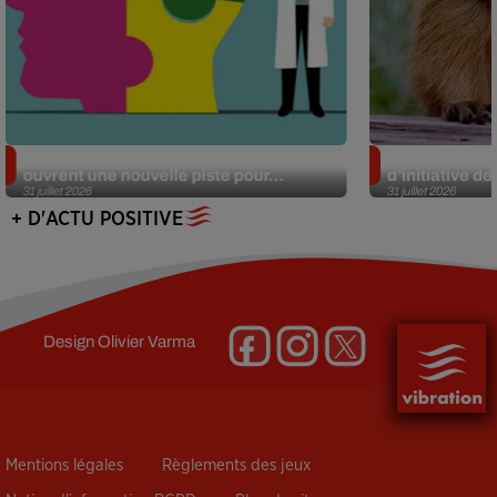
Alzheimer : des chercheurs japonais
Des marmottes
ouvrent une nouvelle piste pour...
d’initiative d
31 juillet 2026
31 juillet 2026
+ D'ACTU POSITIVE
Design
Olivier Varma
Mentions légales
Règlements des jeux