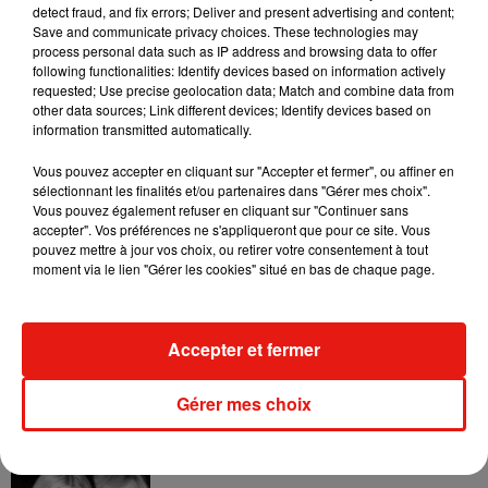
detect fraud, and fix errors; Deliver and present advertising and content;
Save and communicate privacy choices. These technologies may
process personal data such as IP address and browsing data to offer
Pour rappel, la plateforme
arretonslesviolences.gouv.fr
est
following functionalities: Identify devices based on information actively
également accessible à tout instant.
requested; Use precise geolocation data; Match and combine data from
other data sources; Link different devices; Identify devices based on
information transmitted automatically.
Vous pouvez accepter en cliquant sur "Accepter et fermer", ou affiner en
(Avec AFP)
sélectionnant les finalités et/ou partenaires dans "Gérer mes choix".
Vous pouvez également refuser en cliquant sur "Continuer sans
accepter". Vos préférences ne s'appliqueront que pour ce site. Vous
pouvez mettre à jour vos choix, ou retirer votre consentement à tout
moment via le lien "Gérer les cookies" situé en bas de chaque page.
Musique
Accepter et fermer
Julien Lieb s’essaye à la vie de chatelain
dans son nouveau clip
Gérer mes choix
7 août 2026