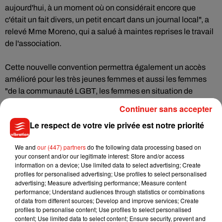
aujourd'hui, à un moment où on considérait encore que
c'était un fait divers, un petit encart dans un journal local", a
relevé Mme Moreno, qui a salué à maintes reprises le travail
de l'association.
Cette nouvelle convention permettra également un accès
amélioré pour les très jeunes femmes et aussi les femmes
"de la communauté LGBT, les femmes en situation de
handicap", a ajouté Dominique Guillien Isenmann,
Continuer sans accepter
présidente de la FNSF.
Le respect de votre vie privée est notre priorité
En décembre dernier, le gouvernement avait provoqué une
We and
our (447) partners
do the following data processing based on
polémique en lançant un appel d'offres pour désigner
your consent and/or our legitimate interest: Store and/or access
l'opérateur devant gérer à l'avenir le 3919.
information on a device; Use limited data to select advertising; Create
profiles for personalised advertising; Use profiles to select personalised
advertising; Measure advertising performance; Measure content
Face aux vives protestations de la FNSF - qui dénonçait le
performance; Understand audiences through statistics or combinations
risque d'être évincée d'un dispositif qu'elle a pourtant créé en
of data from different sources; Develop and improve services; Create
profiles to personalise content; Use profiles to select personalised
1992 - et d'autres associations féministes, l'exécutif y avait
content; Use limited data to select content; Ensure security, prevent and
finalement renoncé mi-janvier.