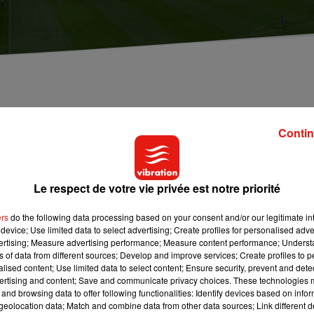
72) ouvre ses portes pour notre plus grand plaisir
Contin
site des coulisses, des salons et des loges, vous aurez de quoi
ace média, les vestiaires et la pelouse !
Le respect de votre vie privée est notre priorité
nnelle et émouvante dans cette enceinte sportive imposante !
u MMArena.
ers
do the following data processing based on your consent and/or our legitimate int
device; Use limited data to select advertising; Create profiles for personalised adver
c Léo & Ursula :)
vertising; Measure advertising performance; Measure content performance; Unders
ns of data from different sources; Develop and improve services; Create profiles to 
alised content; Use limited data to select content; Ensure security, prevent and detect
ertising and content; Save and communicate privacy choices. These technologies
and browsing data to offer following functionalities: Identify devices based on infor
eolocation data; Match and combine data from other data sources; Link different de