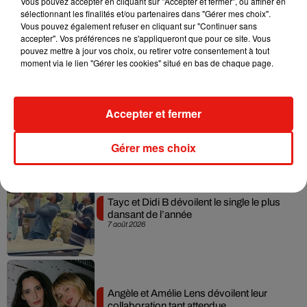
Vous pouvez accepter en cliquant sur "Accepter et fermer", ou affiner en
sélectionnant les finalités et/ou partenaires dans "Gérer mes choix".
Julien Lieb s’essaye à la vie de chatelain
Vous pouvez également refuser en cliquant sur "Continuer sans
dans son nouveau clip
accepter". Vos préférences ne s'appliqueront que pour ce site. Vous
7 août 2026
pouvez mettre à jour vos choix, ou retirer votre consentement à tout
moment via le lien "Gérer les cookies" situé en bas de chaque page.
Madonna sort enfin le remix de « Love
Accepter et fermer
Sensation » avec Kylie Minogue
7 août 2026
Gérer mes choix
Tayc et Didi B dévoilent le single le plus
dansant de l’année
7 août 2026
Angèle et Amélie Lens dévoilent leur
collaboration tant attendue