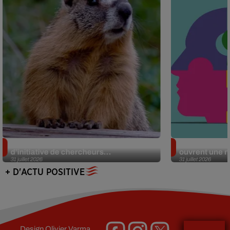
Des marmottes sur OnlyFans : la drôle
Alzheimer : d
d’initiative de chercheurs...
ouvrent une no
31 juillet 2026
31 juillet 2026
+ D'ACTU POSITIVE
Design
Olivier Varma