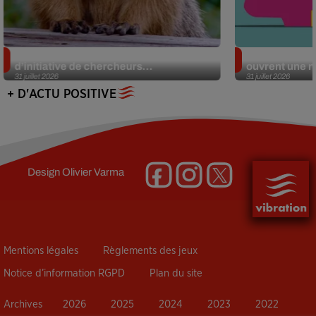
Des marmottes sur OnlyFans : la drôle
Alzheimer : d
d’initiative de chercheurs...
ouvrent une no
31 juillet 2026
31 juillet 2026
+ D'ACTU POSITIVE
Design
Olivier Varma
Mentions légales
Règlements des jeux
Notice d’information RGPD
Plan du site
Archives
2026
2025
2024
2023
2022