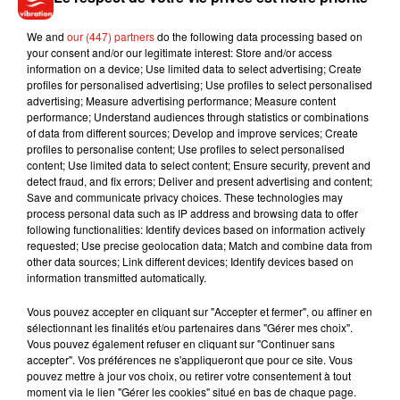
We and
our (447) partners
do the following data processing based on
your consent and/or our legitimate interest: Store and/or access
information on a device; Use limited data to select advertising; Create
Si vous aviez la fève de la galette, qui choisiriez vous
profiles for personalised advertising; Use profiles to select personalised
comme roi ou reine ?
advertising; Measure advertising performance; Measure content
performance; Understand audiences through statistics or combinations
of data from different sources; Develop and improve services; Create
profiles to personalise content; Use profiles to select personalised
content; Use limited data to select content; Ensure security, prevent and
Musique
detect fraud, and fix errors; Deliver and present advertising and content;
Save and communicate privacy choices. These technologies may
process personal data such as IP address and browsing data to offer
following functionalities: Identify devices based on information actively
requested; Use precise geolocation data; Match and combine data from
Julien Lieb s’essaye à la vie de chatelain
other data sources; Link different devices; Identify devices based on
dans son nouveau clip
7 août 2026
information transmitted automatically.
Vous pouvez accepter en cliquant sur "Accepter et fermer", ou affiner en
sélectionnant les finalités et/ou partenaires dans "Gérer mes choix".
Vous pouvez également refuser en cliquant sur "Continuer sans
accepter". Vos préférences ne s'appliqueront que pour ce site. Vous
Madonna sort enfin le remix de « Love
pouvez mettre à jour vos choix, ou retirer votre consentement à tout
Sensation » avec Kylie Minogue
moment via le lien "Gérer les cookies" situé en bas de chaque page.
7 août 2026