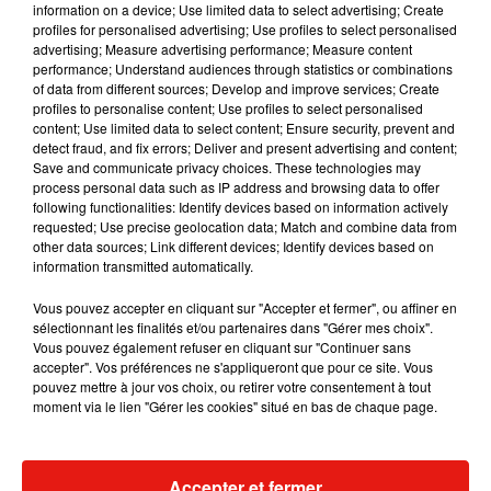
information on a device; Use limited data to select advertising; Create
profiles for personalised advertising; Use profiles to select personalised
advertising; Measure advertising performance; Measure content
performance; Understand audiences through statistics or combinations
Musique
of data from different sources; Develop and improve services; Create
profiles to personalise content; Use profiles to select personalised
content; Use limited data to select content; Ensure security, prevent and
detect fraud, and fix errors; Deliver and present advertising and content;
Benny Blanco invite Selena Gomez et
Save and communicate privacy choices. These technologies may
Becky G sur son nouveau single
process personal data such as IP address and browsing data to offer
5 août 2026
following functionalities: Identify devices based on information actively
requested; Use precise geolocation data; Match and combine data from
other data sources; Link different devices; Identify devices based on
information transmitted automatically.
Tiny Desk invite Charlie Puth pour une
Vous pouvez accepter en cliquant sur "Accepter et fermer", ou affiner en
live session solaire
sélectionnant les finalités et/ou partenaires dans "Gérer mes choix".
4 août 2026
Vous pouvez également refuser en cliquant sur "Continuer sans
accepter". Vos préférences ne s'appliqueront que pour ce site. Vous
pouvez mettre à jour vos choix, ou retirer votre consentement à tout
moment via le lien "Gérer les cookies" situé en bas de chaque page.
Ariana Grande prendra une pause après
sa tournée mondiale
4 août 2026
Accepter et fermer