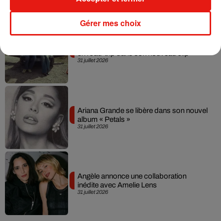
Gérer mes choix
Grand Corps Malade emmène Styleto
en road-trip dans son nouveau clip
31 juillet 2026
Ariana Grande se libère dans son nouvel
album « Petals »
31 juillet 2026
Angèle annonce une collaboration
inédite avec Amelie Lens
31 juillet 2026