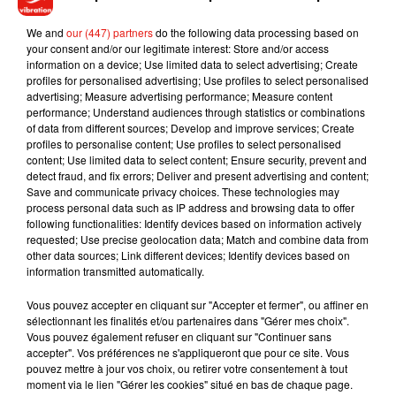
cuillères en bois vous éviteront d’avoir des pâtes collées
We and
our (447) partners
do the following data processing based on
au fond
.
your consent and/or our legitimate interest: Store and/or access
Vous avez maintenant tout le savoir nécessaire pour é-pâter
information on a device; Use limited data to select advertising; Create
profiles for personalised advertising; Use profiles to select personalised
votre entourage.
advertising; Measure advertising performance; Measure content
performance; Understand audiences through statistics or combinations
of data from different sources; Develop and improve services; Create
profiles to personalise content; Use profiles to select personalised
content; Use limited data to select content; Ensure security, prevent and
Musique
detect fraud, and fix errors; Deliver and present advertising and content;
Save and communicate privacy choices. These technologies may
process personal data such as IP address and browsing data to offer
following functionalities: Identify devices based on information actively
Julien Lieb s’essaye à la vie de chatelain
requested; Use precise geolocation data; Match and combine data from
dans son nouveau clip
other data sources; Link different devices; Identify devices based on
7 août 2026
information transmitted automatically.
Vous pouvez accepter en cliquant sur "Accepter et fermer", ou affiner en
sélectionnant les finalités et/ou partenaires dans "Gérer mes choix".
Vous pouvez également refuser en cliquant sur "Continuer sans
accepter". Vos préférences ne s'appliqueront que pour ce site. Vous
Madonna sort enfin le remix de « Love
pouvez mettre à jour vos choix, ou retirer votre consentement à tout
Sensation » avec Kylie Minogue
7 août 2026
moment via le lien "Gérer les cookies" situé en bas de chaque page.