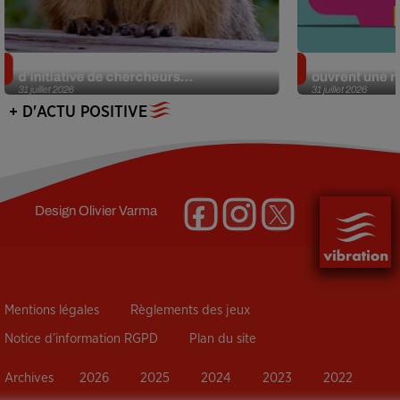
Des marmottes sur OnlyFans : la drôle
Alzheimer : d
d’initiative de chercheurs...
ouvrent une no
31 juillet 2026
31 juillet 2026
+ D'ACTU POSITIVE
Design
Olivier Varma
Mentions légales
Règlements des jeux
Notice d’information RGPD
Plan du site
Archives
2026
2025
2024
2023
2022