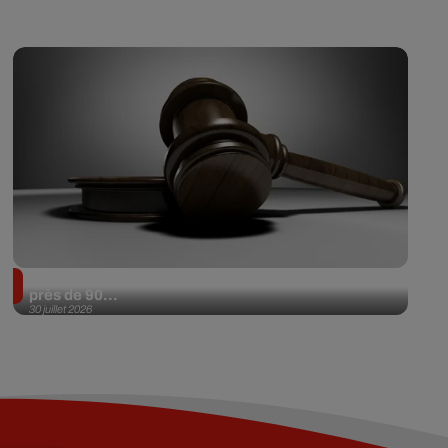
Il achète une veste 3 dollars en friperie et la revend
près de 90...
30 juillet 2026