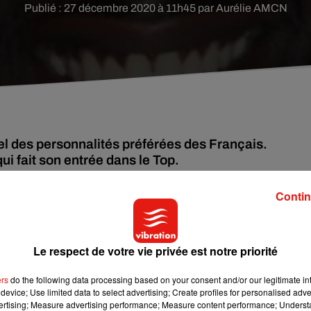
Publié : 27 décembre 2020 à 11h45 par Aurélie AMCN
l des personnalités préférées des Français.
ui fait son entrée dans le Top.
Contin
DD
) propose son classement des 50 personnalités préférées 
 11 décembre 2020 auprès d’un échantillon de 1004 person
 ans.
Le respect de votre vie privée est notre priorité
ulin, de l’autre, le Top féminin. Et pour cette édition 2020, Je
fois en tête. C’est la 10e fois que le chanteur est sacré dep
ers
do the following data processing based on your consent and/or our legitimate int
device; Use limited data to select advertising; Create profiles for personalised adver
consécutif.
vertising; Measure advertising performance; Measure content performance; Unders