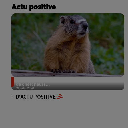
Actu positive
Des marmottes sur OnlyFans : la drôle d’initiative
de chercheurs...
31 juillet 2026
+ D'ACTU POSITIVE