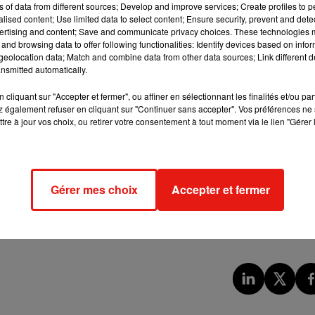
ns of data from different sources; Develop and improve services; Create profiles to 
NTRÉE AU CLASSEMENT
alised content; Use limited data to select content; Ensure security, prevent and detect
ertising and content; Save and communicate privacy choices. These technologies
e l’acteur Omar Sy. Jean-Pierre Pernaut, qui vient de quitter
and browsing data to offer following functionalities: Identify devices based on infor
eolocation data; Match and combine data from other data sources; Link different de
la troisième place. Pas de changement pour Soprano et Jean R
nsmitted automatically.
 et cinquième place. De nouvelles têtes complètent le classeme
rivent respectivement à la septième et la quatorzième position.
cliquant sur "Accepter et fermer", ou affiner en sélectionnant les finalités et/ou pa
 également refuser en cliquant sur "Continuer sans accepter". Vos préférences ne 
e) complètent le trio de tête. Florence Foresti (4e) et Mar
tre à jour vos choix, ou retirer votre consentement à tout moment via le lien "Gérer 
ne Le Marchand progresse à la 7e place, tandis qu'Anne Roumano
dans le classement à retrouver dans son intégralité sur le site
Gérer mes choix
Accepter et fermer
ersonnalités préférées des Français, l'édition 2020 du Top 50
es. On fait le bilan
https://t.co/fS7Kkl4Vcm