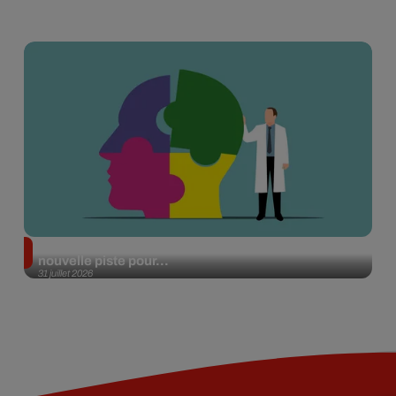
Alzheimer : des chercheurs japonais ouvrent une
nouvelle piste pour...
31 juillet 2026