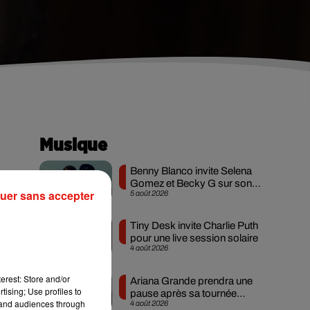
Musique
Benny Blanco invite Selena
Gomez et Becky G sur son
uer sans accepter
5 août 2026
nouveau single
des
nes
Tiny Desk invite Charlie Puth
pour une live session solaire
4 août 2026
an-
uis
erest: Store and/or
Ariana Grande prendra une
tising; Use profiles to
pause après sa tournée
tand audiences through
4 août 2026
mondiale