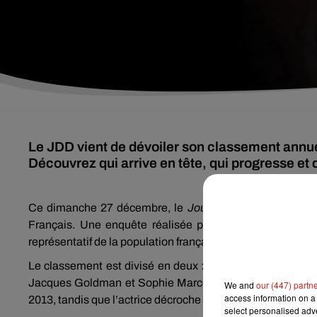
Le JDD vient de dévoiler son classement annue
Découvrez qui arrive en tête, qui progresse et q
Ce dimanche 27 décembre, le
Journal du Dimanche
(
J
Français. Une enquête réalisée par l’
Ifop
en le 8 et le
représentatif de la population française âgée de plus de 15
Le classement est divisé en deux : d’un côté, le Top masc
Jacques Goldman et Sophie Marceau arrivent une nouvelle 
We and
our (447) partn
access information on a 
2013, tandis que l’actrice décroche là son deuxième sacre 
select personalised ad