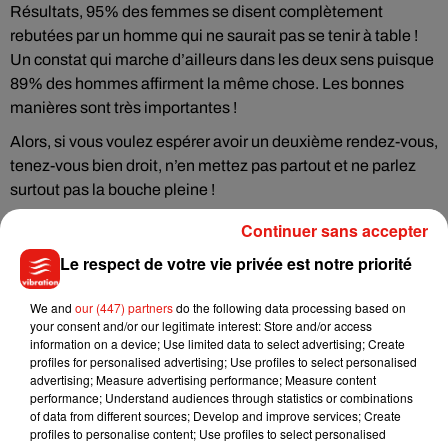
Résultats, 95% des femmes se disent complètement
rebutées par un homme qui ne saurait pas se tenir à table !
Un constat qui marche d’ailleurs dans les deux sens puisque
89% des hommes affirment la même chose. Les bonnes
manières sont très importantes !
Alors, si vous voulez espérer avoir un deuxième rendez-vous,
tenez-vous bien droit, n’en mettez pas partout et ne parlez
surtout pas la bouche pleine !
Continuer sans accepter
Le respect de votre vie privée est notre priorité
Musique
We and
our (447) partners
do the following data processing based on
your consent and/or our legitimate interest: Store and/or access
information on a device; Use limited data to select advertising; Create
Julien Lieb s’essaye à la vie de chatelain
profiles for personalised advertising; Use profiles to select personalised
dans son nouveau clip
advertising; Measure advertising performance; Measure content
7 août 2026
performance; Understand audiences through statistics or combinations
of data from different sources; Develop and improve services; Create
profiles to personalise content; Use profiles to select personalised