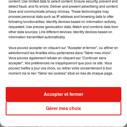
content; Use limited data to select content; Ensure security, prevent and
detect fraud, and fix errors; Deliver and present advertising and content;
Save and communicate privacy choices. These technologies may
Madonna sort enfin le remix de « Love
process personal data such as IP address and browsing data to offer
Sensation » avec Kylie Minogue
following functionalities: Identify devices based on information actively
7 août 2026
requested; Use precise geolocation data; Match and combine data from
other data sources; Link different devices; Identify devices based on
information transmitted automatically.
Vous pouvez accepter en cliquant sur "Accepter et fermer", ou affiner en
Tayc et Didi B dévoilent le single le plus
sélectionnant les finalités et/ou partenaires dans "Gérer mes choix".
dansant de l’année
Vous pouvez également refuser en cliquant sur "Continuer sans
7 août 2026
accepter". Vos préférences ne s'appliqueront que pour ce site. Vous
pouvez mettre à jour vos choix, ou retirer votre consentement à tout
moment via le lien "Gérer les cookies" situé en bas de chaque page.
Angèle et Amélie Lens dévoilent leur
Accepter et fermer
collaboration tant attendue
7 août 2026
Gérer mes choix
Benny Blanco invite Selena Gomez et