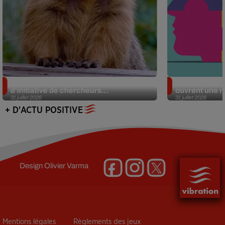
Des marmottes sur OnlyFans : la drôle
Alzheimer : d
d’initiative de chercheurs...
ouvrent une no
31 juillet 2026
31 juillet 2026
+ D'ACTU POSITIVE
Design
Olivier Varma
Mentions légales
Règlements des jeux