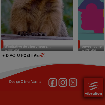
Des marmottes sur OnlyFans : la drôle
Alzheimer : d
d’initiative de chercheurs...
ouvrent une no
31 juillet 2026
31 juillet 2026
+ D'ACTU POSITIVE
Design
Olivier Varma