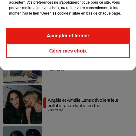
accepter". Vos préférences ne s'appliqueront que pour ce site. Vous
pouvez mettre à jour vos choix, ou retirer votre consentement à tout
moment via le lien "Gérer les cookies" situé en bas de chaque page.
Madonna sort enfin le remix de « Love
Sensation » avec Kylie Minogue
7 août 2026
Accepter et fermer
Gérer mes choix
Tayc et Didi B dévoilent le single le plus
dansant de l’année
7 août 2026
Angèle et Amélie Lens dévoilent leur
collaboration tant attendue
7 août 2026