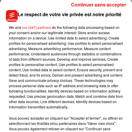
'㒪�~で #�x㒣€㒪㒳€㒫 'È9Â �S�-に-Âな-と訬ってÂ9の
Continuer sans accepter
�9�Â0�x �9まってだ�は訬ってそ� Â * #Â� Âき�x *
Le respect de votre vie privée est notre priorité
#meowlingual * #Ê卒代 #㒏㒁㒯㒬�R� #はち€ÂR�S㒼€
#Ç��R� #太っちÂ!�R� #ね-钨 #ÂÈRまま�SÇ€
We and
our (447) partners
do the following data processing based on
#�9�}�っぽ #nyaspaper #cat #cats #petstagram
your consent and/or our legitimate interest: Store and/or access
#petsagram #ilovemycat #tuxedocats #mysweet
information on a device; Use limited data to select advertising; Create
profiles for personalised advertising; Use profiles to select personalised
#japanesebobtails #instacat #catstagram #kinkedtail
advertising; Measure advertising performance; Measure content
performance; Understand audiences through statistics or combinations
Une publication partagée par
yuki
(@kikuchiyo36) le
22 Mai 2017 à 1 :22 PDT
of data from different sources; Develop and improve services; Create
profiles to personalise content; Use profiles to select personalised
content; Use limited data to select content; Ensure security, prevent and
detect fraud, and fix errors; Deliver and present advertising and content;
Save and communicate privacy choices. These technologies may
process personal data such as IP address and browsing data to offer
Musique
following functionalities: Identify devices based on information actively
requested; Use precise geolocation data; Match and combine data from
other data sources; Link different devices; Identify devices based on
information transmitted automatically.
Julien Lieb s’essaye à la vie de chatelain
dans son nouveau clip
Vous pouvez accepter en cliquant sur "Accepter et fermer", ou affiner en
7 août 2026
sélectionnant les finalités et/ou partenaires dans "Gérer mes choix".
Vous pouvez également refuser en cliquant sur "Continuer sans