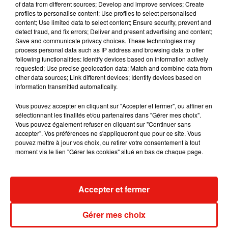
of data from different sources; Develop and improve services; Create
dans son nouveau clip
profiles to personalise content; Use profiles to select personalised
7 août 2026
content; Use limited data to select content; Ensure security, prevent and
detect fraud, and fix errors; Deliver and present advertising and content;
Save and communicate privacy choices. These technologies may
process personal data such as IP address and browsing data to offer
following functionalities: Identify devices based on information actively
Madonna sort enfin le remix de « Love
requested; Use precise geolocation data; Match and combine data from
Sensation » avec Kylie Minogue
other data sources; Link different devices; Identify devices based on
7 août 2026
information transmitted automatically.
Vous pouvez accepter en cliquant sur "Accepter et fermer", ou affiner en
sélectionnant les finalités et/ou partenaires dans "Gérer mes choix".
Vous pouvez également refuser en cliquant sur "Continuer sans
Tayc et Didi B dévoilent le single le plus
accepter". Vos préférences ne s'appliqueront que pour ce site. Vous
dansant de l’année
pouvez mettre à jour vos choix, ou retirer votre consentement à tout
7 août 2026
moment via le lien "Gérer les cookies" situé en bas de chaque page.
Accepter et fermer
Angèle et Amélie Lens dévoilent leur
collaboration tant attendue
Gérer mes choix
7 août 2026