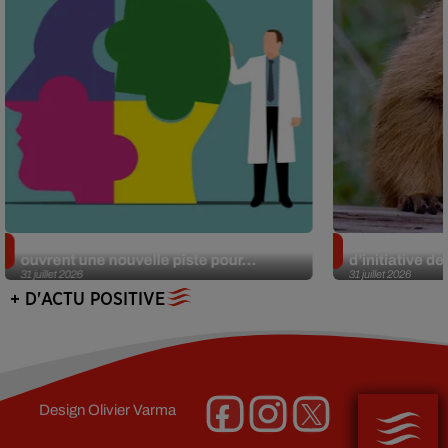
Alzheimer : des chercheurs japonais
Des marmottes
ouvrent une nouvelle piste pour...
d’initiative d
31 juillet 2026
31 juillet 2026
+ D'ACTU POSITIVE
Design
Olivier Varma