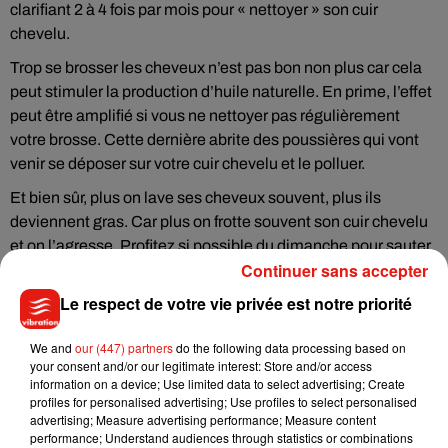
clarifiant 2 à 4 fois par mois pour « nettoyer » son cuir
chevelu.
Trop se brosser les cheveux n’est pas bon non plus car cela
peut stimuler la production d’huile naturelle. En prime, l’effet
peut être amplifié si vous ne nettoyer pas régulièrement
votre brosse. Cette dernière abrite des poussières qui vont
venir se déposer sur votre cuir chevelu et le polluer.
Et bien sûr, plus on lave ses cheveux souvent, plus ils
deviennent gras. Car plus on frotte souvent son cuir chevelu
et on l’agresse. Profitez si possible du dimanche pour sauter
Continuer sans accepter
un shampoing et laisser votre tête tranquille.
Le respect de votre vie privée est notre priorité
We and
our (447) partners
do the following data processing based on
your consent and/or our legitimate interest: Store and/or access
Musique
information on a device; Use limited data to select advertising; Create
profiles for personalised advertising; Use profiles to select personalised
advertising; Measure advertising performance; Measure content
performance; Understand audiences through statistics or combinations
Julien Lieb s’essaye à la vie de chatelain