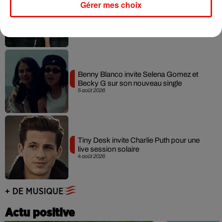
Gérer mes choix
Angèle et Amélie Lens dévoilent leur
collaboration tant attendue
7 août 2026
Benny Blanco invite Selena Gomez et
Becky G sur son nouveau single
5 août 2026
Tiny Desk invite Charlie Puth pour une
live session solaire
4 août 2026
+ DE MUSIQUE
Actu positive