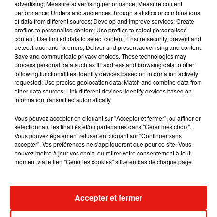
advertising; Measure advertising performance; Measure content
performance; Understand audiences through statistics or combinations
of data from different sources; Develop and improve services; Create
profiles to personalise content; Use profiles to select personalised
Julien Lieb s’essaye à la vie de chatelain
content; Use limited data to select content; Ensure security, prevent and
dans son nouveau clip
detect fraud, and fix errors; Deliver and present advertising and content;
7 août 2026
Save and communicate privacy choices. These technologies may
process personal data such as IP address and browsing data to offer
following functionalities: Identify devices based on information actively
requested; Use precise geolocation data; Match and combine data from
other data sources; Link different devices; Identify devices based on
Madonna sort enfin le remix de « Love
information transmitted automatically.
Sensation » avec Kylie Minogue
7 août 2026
Vous pouvez accepter en cliquant sur "Accepter et fermer", ou affiner en
sélectionnant les finalités et/ou partenaires dans "Gérer mes choix".
Vous pouvez également refuser en cliquant sur "Continuer sans
accepter". Vos préférences ne s'appliqueront que pour ce site. Vous
pouvez mettre à jour vos choix, ou retirer votre consentement à tout
Tayc et Didi B dévoilent le single le plus
moment via le lien "Gérer les cookies" situé en bas de chaque page.
dansant de l’année
7 août 2026
Accepter et fermer