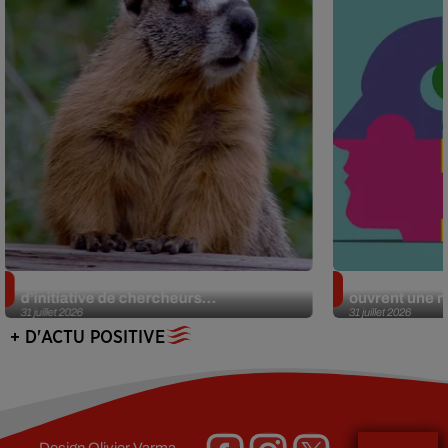
Des marmottes sur OnlyFans : la drôle
Alzheimer : d
d’initiative de chercheurs...
ouvrent une no
31 juillet 2026
31 juillet 2026
+ D'ACTU POSITIVE
Design
Olivier Varma