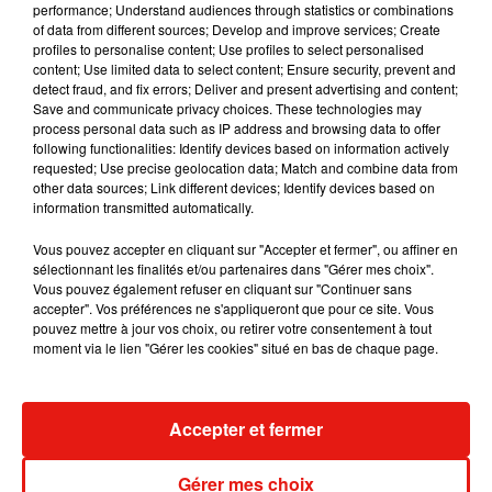
performance; Understand audiences through statistics or combinations
of data from different sources; Develop and improve services; Create
Benny Blanco invite Selena Gomez et
profiles to personalise content; Use profiles to select personalised
Becky G sur son nouveau single
content; Use limited data to select content; Ensure security, prevent and
5 août 2026
detect fraud, and fix errors; Deliver and present advertising and content;
Save and communicate privacy choices. These technologies may
process personal data such as IP address and browsing data to offer
following functionalities: Identify devices based on information actively
requested; Use precise geolocation data; Match and combine data from
Tiny Desk invite Charlie Puth pour une
other data sources; Link different devices; Identify devices based on
live session solaire
information transmitted automatically.
4 août 2026
Vous pouvez accepter en cliquant sur "Accepter et fermer", ou affiner en
sélectionnant les finalités et/ou partenaires dans "Gérer mes choix".
Vous pouvez également refuser en cliquant sur "Continuer sans
accepter". Vos préférences ne s'appliqueront que pour ce site. Vous
Ariana Grande prendra une pause après
pouvez mettre à jour vos choix, ou retirer votre consentement à tout
sa tournée mondiale
moment via le lien "Gérer les cookies" situé en bas de chaque page.
4 août 2026
Accepter et fermer
Grand Corps Malade emmène Styleto
Gérer mes choix