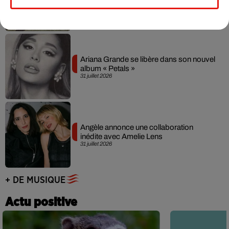
en road-trip dans son nouveau clip
31 juillet 2026
Ariana Grande se libère dans son nouvel
album « Petals »
31 juillet 2026
Angèle annonce une collaboration
inédite avec Amelie Lens
31 juillet 2026
+ DE MUSIQUE
Actu positive