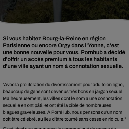
Si vous habitez Bourg-la-Reine en région
Parisienne ou encore Orgy dans l'Yonne, c'est
une bonne nouvelle pour vous. Pornhub a décidé
d'offrir un accès premium à tous les habitants
d'une ville ayant un nom à connotation sexuelle.
"Avec la prolifération du divertissement pour adulte en ligne,
beaucoup de gens sont devenus très bons en jargon sexuel.
Malheureusement, les villes dont le nom a une connotation
sexuelle en ont pâti, et ont été la cible de nombreuses
blagues graveleuses. À PornHub, nous pensons qu'un nom
doit être célébré, au lieu d'être tourné sans cesse en ridicule."
C’est ainsi que commence le communiqué de presse de