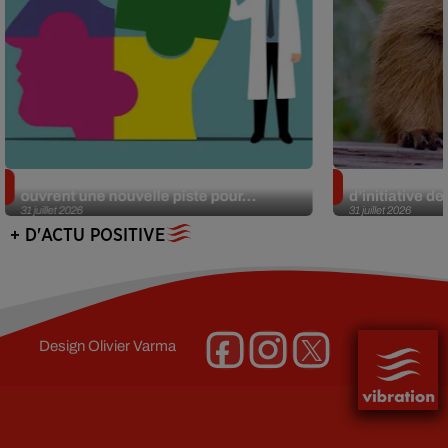
Alzheimer : des chercheurs japonais
Des marmottes
ouvrent une nouvelle piste pour...
d’initiative d
31 juillet 2026
31 juillet 2026
+ D'ACTU POSITIVE
Design
Olivier Varma