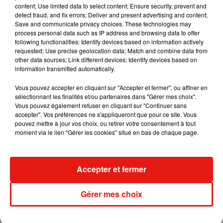
content; Use limited data to select content; Ensure security, prevent and
detect fraud, and fix errors; Deliver and present advertising and content;
Save and communicate privacy choices. These technologies may
Madonna sort enfin le remix de « Love
process personal data such as IP address and browsing data to offer
Sensation » avec Kylie Minogue
following functionalities: Identify devices based on information actively
7 août 2026
requested; Use precise geolocation data; Match and combine data from
other data sources; Link different devices; Identify devices based on
information transmitted automatically.
Vous pouvez accepter en cliquant sur "Accepter et fermer", ou affiner en
sélectionnant les finalités et/ou partenaires dans "Gérer mes choix".
Tayc et Didi B dévoilent le single le plus
Vous pouvez également refuser en cliquant sur "Continuer sans
dansant de l’année
7 août 2026
accepter". Vos préférences ne s'appliqueront que pour ce site. Vous
pouvez mettre à jour vos choix, ou retirer votre consentement à tout
moment via le lien "Gérer les cookies" situé en bas de chaque page.
Angèle et Amélie Lens dévoilent leur
Accepter et fermer
collaboration tant attendue
7 août 2026
Gérer mes choix