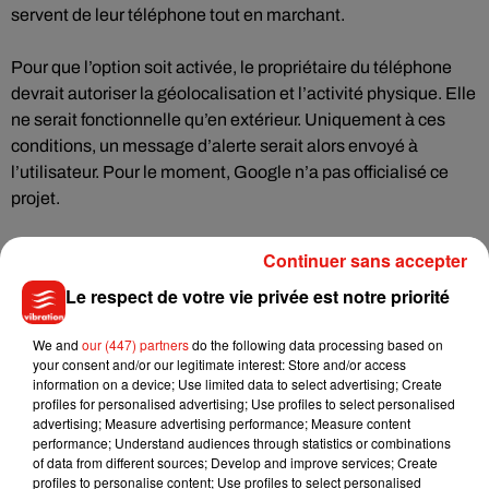
servent de leur téléphone tout en marchant.
Pour que l’option soit activée, le propriétaire du téléphone
devrait autoriser la géolocalisation et l’activité physique. Elle
ne serait fonctionnelle qu’en extérieur. Uniquement à ces
conditions, un message d’alerte serait alors envoyé à
l’utilisateur. Pour le moment, Google n’a pas officialisé ce
projet.
Continuer sans accepter
Le respect de votre vie privée est notre priorité
Musique
We and
our (447) partners
do the following data processing based on
your consent and/or our legitimate interest: Store and/or access
information on a device; Use limited data to select advertising; Create
profiles for personalised advertising; Use profiles to select personalised
Julien Lieb s’essaye à la vie de chatelain
advertising; Measure advertising performance; Measure content
dans son nouveau clip
performance; Understand audiences through statistics or combinations
7 août 2026
of data from different sources; Develop and improve services; Create
profiles to personalise content; Use profiles to select personalised