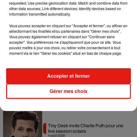
requested; Use precise geolocation data; Match and combine data from
Tayc et Didi B dévoilent le single le plus
other data sources; Link different devices; Identify devices based on
dansant de l’année
7 août 2026
information transmitted automatically.
Vous pouvez accepter en cliquant sur "Accepter et fermer", ou affiner en
sélectionnant les finalités et/ou partenaires dans "Gérer mes choix".
Vous pouvez également refuser en cliquant sur "Continuer sans
accepter". Vos préférences ne s'appliqueront que pour ce site. Vous
Angèle et Amélie Lens dévoilent leur
pouvez mettre à jour vos choix, ou retirer votre consentement à tout
collaboration tant attendue
moment via le lien "Gérer les cookies" situé en bas de chaque page.
7 août 2026
Accepter et fermer
Benny Blanco invite Selena Gomez et
Gérer mes choix
Becky G sur son nouveau single
5 août 2026
Tiny Desk invite Charlie Puth pour une
live session solaire
4 août 2026