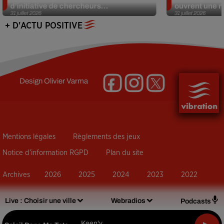
d’initiative de chercheurs...
ouvrent une no
31 juillet 2026
31 juillet 2026
+ D'ACTU POSITIVE
Design
Olivier Varma
Mentions légales
Règlements des jeux
Notice d’information RGPD
Plan du site
Archives
2026
2025
2024
2023
2022
Live :
Choisir une ville
Webradios
Podcasts
Keen'v