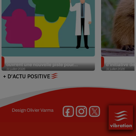
Alzheimer : des chercheurs japonais
Des marmottes
ouvrent une nouvelle piste pour...
d’initiative d
31 juillet 2026
31 juillet 2026
+ D'ACTU POSITIVE
Design
Olivier Varma