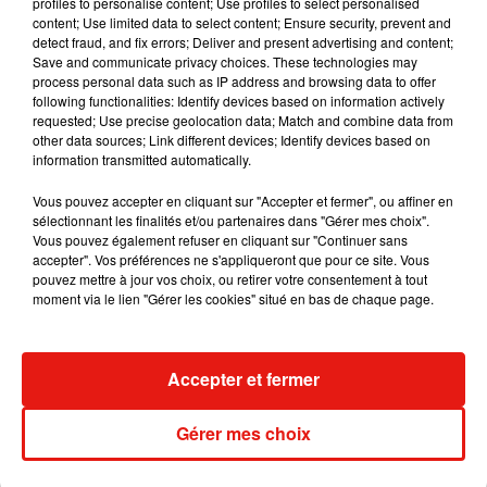
Une publication partagée par
Wallace
(@iamwallacethecorgi) le
24
profiles to personalise content; Use profiles to select personalised
content; Use limited data to select content; Ensure security, prevent and
detect fraud, and fix errors; Deliver and present advertising and content;
"
Il est toujours très heureux de rencontrer des gens et
Save and communicate privacy choices. These technologies may
process personal data such as IP address and browsing data to offer
d’autres chiens. Il adore donner des bisous aux personnes, et
following functionalities: Identify devices based on information actively
quand il voit un autre chien, c’est toujours lui qui prend
requested; Use precise geolocation data; Match and combine data from
l’initiative de jouer avec lui"
, a raconté son propriétaire à
The
other data sources; Link different devices; Identify devices based on
information transmitted automatically.
Dodo
. Une attitude adorable que Wallace garde quelque soit
le chien en face de lui. Comme l'a raconté avec humour son
Vous pouvez accepter en cliquant sur "Accepter et fermer", ou affiner en
maître, sa meilleure amie est d’ailleurs une
chienne
do
gue
sélectionnant les finalités et/ou partenaires dans "Gérer mes choix".
Vous pouvez également refuser en cliquant sur "Continuer sans
Allemand
nommée
Daisy
.
accepter". Vos préférences ne s'appliqueront que pour ce site. Vous
pouvez mettre à jour vos choix, ou retirer votre consentement à tout
moment via le lien "Gérer les cookies" situé en bas de chaque page.
Musique
Accepter et fermer
Julien Lieb s’essaye à la vie de chatelain
Gérer mes choix
dans son nouveau clip
7 août 2026