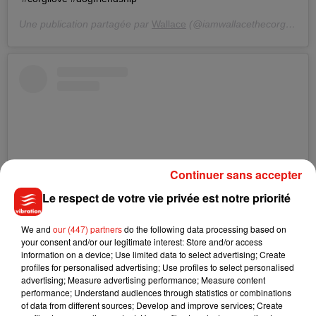
Une publication partagée par
Wallace
(@iamwallacethecorgi) le
6 
Continuer sans accepter
Le respect de votre vie privée est notre priorité
We and
our (447) partners
do the following data processing based on
your consent and/or our legitimate interest: Store and/or access
information on a device; Use limited data to select advertising; Create
Voir cette publication sur Instagram
profiles for personalised advertising; Use profiles to select personalised
I mean, have you EVER seen dogs hugging? Wallace and
advertising; Measure advertising performance; Measure content
Charlie are best buds!
performance; Understand audiences through statistics or combinations
of data from different sources; Develop and improve services; Create