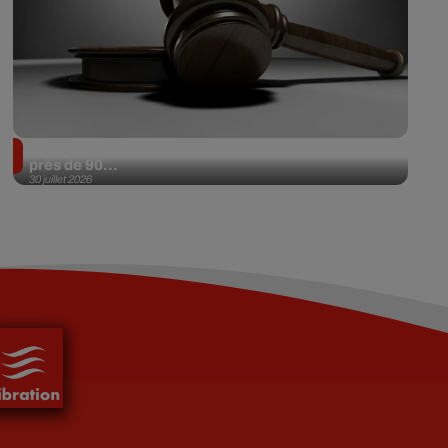
Il achète une veste 3 dollars en friperie et la revend
près de 90...
30 juillet 2026