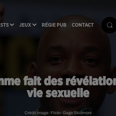
STS
JEUX
RÉGIE PUB
CONTACT
emme fait des révélatio
vie sexuelle
Crédit image:
Flickr- Gage Skidmore