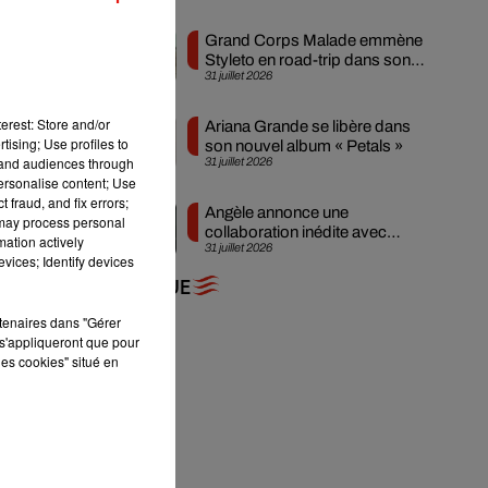
s
Grand Corps Malade emmène
Styleto en road-trip dans son
31 juillet 2026
nouveau clip
erest: Store and/or
Ariana Grande se libère dans
tising; Use profiles to
son nouvel album « Petals »
tand audiences through
31 juillet 2026
personalise content; Use
 fraud, and fix errors;
de
Angèle annonce une
 may process personal
e
collaboration inédite avec
mation actively
31 juillet 2026
Amelie Lens
r
vices; Identify devices
+ DE MUSIQUE
rtenaires dans "Gérer
s'appliqueront que pour
les cookies" situé en