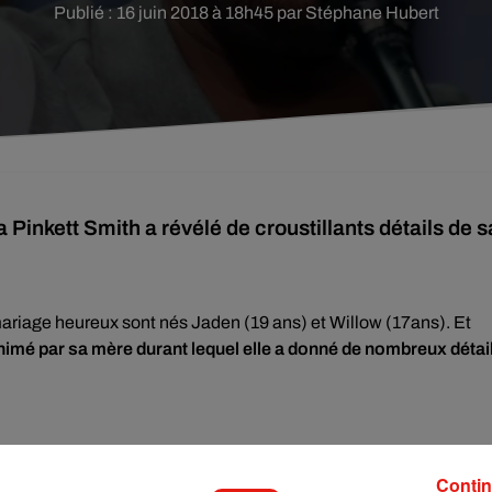
Publié : 16 juin 2018 à 18h45 par Stéphane Hubert
 Pinkett Smith a révélé de croustillants détails de s
mariage heureux sont nés Jaden (19 ans) et Willow (17ans). Et
animé par sa mère durant lequel elle a donné de nombreux détai
ow sur
Facebook
.
Red Table Talk
, fort de ses 2,4 millions
salon de la maison de la famille des Smith, entre Jada, sa mèr
Contin