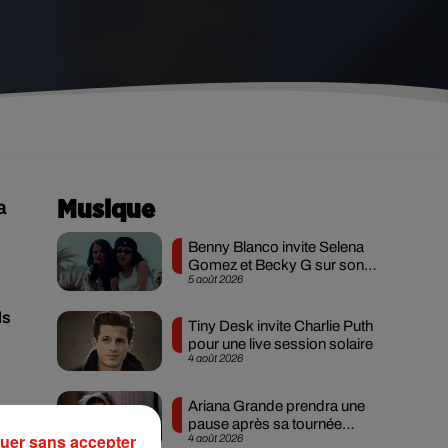
a
Musique
Benny Blanco invite Selena
Gomez et Becky G sur son
5 août 2026
nouveau single
ls
Tiny Desk invite Charlie Puth
pour une live session solaire
4 août 2026
Ariana Grande prendra une
pause après sa tournée
e
uer sans accepter
4 août 2026
mondiale