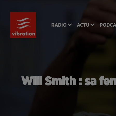
RADIO
ACTU
PODCA
Will Smith : sa f