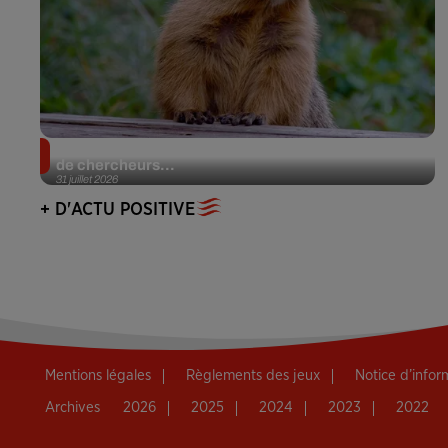
Des marmottes sur OnlyFans : la drôle d’initiative
de chercheurs...
31 juillet 2026
+ D'ACTU POSITIVE
Mentions légales
Règlements des jeux
Notice d’info
Archives
2026
2025
2024
2023
2022