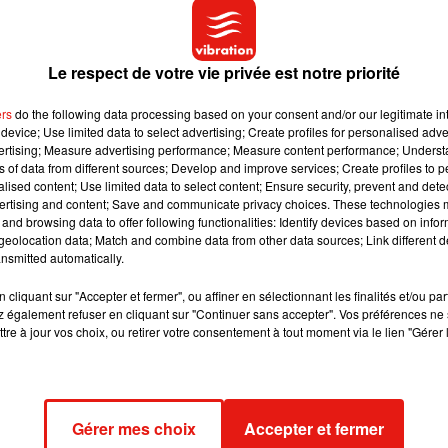
le dernier épisode diffusé lundi, et déjà visionné plus de 8 million
 et sa découverte du plaisir
.
Le respect de votre vie privée est notre priorité
oulait que je sache que le plaisir venait de moi. Elle ne voulait
ait plaisir, que je pense que cela venait de lui. J’avais alors 9
ers
do the following data processing based on your consent and/or our legitimate int
device; Use limited data to select advertising; Create profiles for personalised adver
vertising; Measure advertising performance; Measure content performance; Unders
iée sur sa relation avec…les sextoys.
ns of data from different sources; Develop and improve services; Create profiles to 
alised content; Use limited data to select content; Ensure security, prevent and detect
pense qu’à ton âge (
Parlant à sa fille Willow)
, je m’étais donnée 
ertising and content; Save and communicate privacy choices. These technologies
 donné. Juste parce que je m’abstenais des hommes. Et je pens
and browsing data to offer following functionalities: Identify devices based on infor
puis un jour, je me suis dit "C’est assez. Tu as cinq orgasmes pa
eolocation data; Match and combine data from other data sources; Link different de
nsmitted automatically.
ement de plaisir, vous le voulez constamment.
rations de femmes qui assument leurs envies et n’ont pas peur
cliquant sur "Accepter et fermer", ou affiner en sélectionnant les finalités et/ou pa
 également refuser en cliquant sur "Continuer sans accepter". Vos préférences ne 
tre à jour vos choix, ou retirer votre consentement à tout moment via le lien "Gérer 
Gérer mes choix
Accepter et fermer