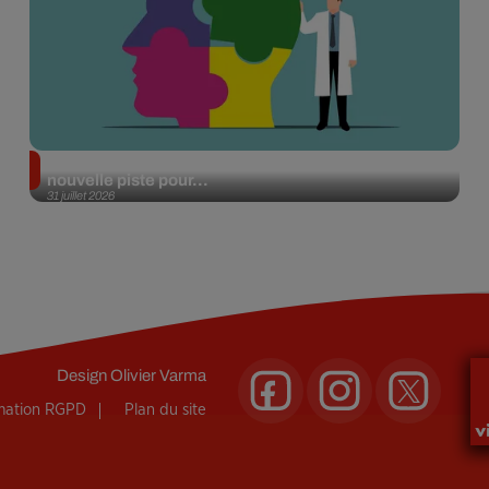
Alzheimer : des chercheurs japonais ouvrent une
nouvelle piste pour...
31 juillet 2026
Design
Olivier Varma
rmation RGPD
Plan du site