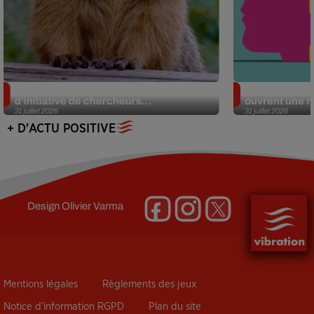
Des marmottes sur OnlyFans : la drôle
Alzheimer : d
d’initiative de chercheurs...
ouvrent une no
31 juillet 2026
31 juillet 2026
+ D'ACTU POSITIVE
Design
Olivier Varma
Mentions légales
Règlements des jeux
Notice d’information RGPD
Plan du site