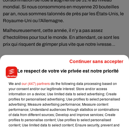
mondial. Si nous consommons en moyenne 20 bouteilles
par an, nous sommes talonnés de près par les États-Unis, le
Royaume-Uni ou l’Allemagne.
Malheureusement, cette année, il n’y a pas assez
d’hectolitres pour tout le monde. En attendant, ce sont les
prix qui risquent de grimper plus vite que notre ivresse…
Continuer sans accepter
Le respect de votre vie privée est notre priorité
Musique
We and
our (447) partners
do the following data processing based on
your consent and/or our legitimate interest: Store and/or access
Julien Lieb s’essaye à la vie de chatelain
information on a device; Use limited data to select advertising; Create
dans son nouveau clip
profiles for personalised advertising; Use profiles to select personalised
7 août 2026
advertising; Measure advertising performance; Measure content
performance; Understand audiences through statistics or combinations
of data from different sources; Develop and improve services; Create
profiles to personalise content; Use profiles to select personalised
content; Use limited data to select content; Ensure security, prevent and