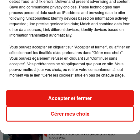
detect fraud, and fix errors; Deliver and present advertising and content;
Madonna sort enfin le remix de « Love
Save and communicate privacy choices. These technologies may
Sensation » avec Kylie Minogue
process personal data such as IP address and browsing data to offer
7 août 2026
following functionalities: Identify devices based on information actively
requested; Use precise geolocation data; Match and combine data from
other data sources; Link different devices; Identify devices based on
information transmitted automatically.
Tayc et Didi B dévoilent le single le plus
Vous pouvez accepter en cliquant sur "Accepter et fermer", ou affiner en
dansant de l’année
sélectionnant les finalités et/ou partenaires dans "Gérer mes choix".
7 août 2026
Vous pouvez également refuser en cliquant sur "Continuer sans
accepter". Vos préférences ne s'appliqueront que pour ce site. Vous
pouvez mettre à jour vos choix, ou retirer votre consentement à tout
moment via le lien "Gérer les cookies" situé en bas de chaque page.
Angèle et Amélie Lens dévoilent leur
collaboration tant attendue
Accepter et fermer
7 août 2026
Gérer mes choix
Benny Blanco invite Selena Gomez et
Becky G sur son nouveau single
5 août 2026