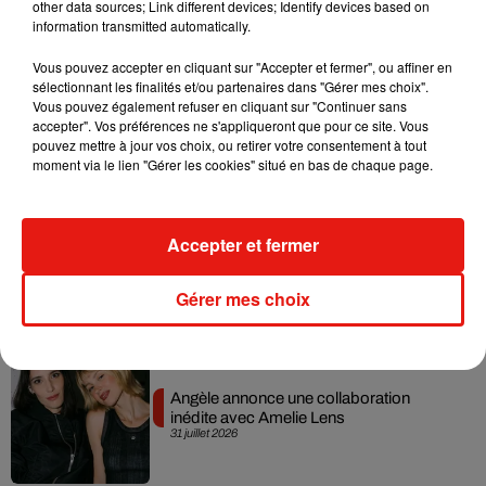
other data sources; Link different devices; Identify devices based on
information transmitted automatically.
Vous pouvez accepter en cliquant sur "Accepter et fermer", ou affiner en
sélectionnant les finalités et/ou partenaires dans "Gérer mes choix".
Vous pouvez également refuser en cliquant sur "Continuer sans
Grand Corps Malade emmène Styleto
accepter". Vos préférences ne s'appliqueront que pour ce site. Vous
en road-trip dans son nouveau clip
pouvez mettre à jour vos choix, ou retirer votre consentement à tout
31 juillet 2026
moment via le lien "Gérer les cookies" situé en bas de chaque page.
Accepter et fermer
Ariana Grande se libère dans son nouvel
album « Petals »
31 juillet 2026
Gérer mes choix
Angèle annonce une collaboration
inédite avec Amelie Lens
31 juillet 2026