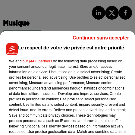
Musique
Continuer sans accepter
Benny Blanco invite Selena Gomez et
Le respect de votre vie privée est notre priorité
Becky G sur son nouveau single
5 août 2026
We and
our (447) partners
do the following data processing based on
your consent and/or our legitimate interest: Store and/or access
information on a device; Use limited data to select advertising; Create
profiles for personalised advertising; Use profiles to select personalised
advertising; Measure advertising performance; Measure content
Tiny Desk invite Charlie Puth pour une
performance; Understand audiences through statistics or combinations
live session solaire
of data from different sources; Develop and improve services; Create
4 août 2026
profiles to personalise content; Use profiles to select personalised
content; Use limited data to select content; Ensure security, prevent and
detect fraud, and fix errors; Deliver and present advertising and content;
Save and communicate privacy choices. These technologies may
process personal data such as IP address and browsing data to offer
Ariana Grande prendra une pause après
following functionalities: Identify devices based on information actively
sa tournée mondiale
requested; Use precise geolocation data; Match and combine data from
4 août 2026