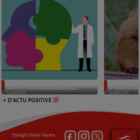
Alzheimer : des chercheurs japonais
Des marmottes
ouvrent une nouvelle piste pour...
d’initiative d
31 juillet 2026
31 juillet 2026
+ D'ACTU POSITIVE
Design
Olivier Varma