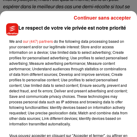
espérer dans le meilleur des cas une demi-récolte si tout se
passe bien »
, confie Frédéric Gueguen.
Continuer sans accepter
Le respect de votre vie privée est notre priorité
Écouter le podcast
We and
our (447) partners
do the following data processing based on
your consent and/or our legitimate interest: Store and/or access
information on a device; Use limited data to select advertising; Create
profiles for personalised advertising; Use profiles to select personalised
advertising; Measure advertising performance; Measure content
Un phénomène de plus en plus récurrent
performance; Understand audiences through statistics or combinations
of data from different sources; Develop and improve services; Create
A quoi est dû cet épisode de gel, inhabituel un mois d’avril ?
profiles to personalise content; Use profiles to select personalised
content; Use limited data to select content; Ensure security, prevent and
Pour Frédéric Gueguen,
le dérèglement climatique
est en
detect fraud, and fix errors; Deliver and present advertising and content;
cause.
« On n’a plus d’hiver, et des printemps assez
Save and communicate privacy choices. These technologies may
chaotiques, avec parfois des températures estivales comme
process personal data such as IP address and browsing data to offer
following functionalities: Identify devices based on information actively
la semaine dernière »
, explique le viticulteur. La végétation
requested; Use precise geolocation data; Match and combine data from
s’est donc éveillée,
bien plus qu’elle n’aurait dû l’être
, avant
other data sources; Link different devices; Identify devices based on
d’être stoppée net par le gel cette semaine. Des
information transmitted automatically.
phénomènes similaires ont déjà eu lieu en 1991 et 2003,
Vous pouvez accepter en cliquant sur "Accepter et fermer", ou affiner en
mais le dernier
datait seulement de 2016
et la récurrence