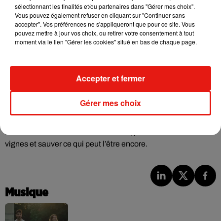
sélectionnant les finalités et/ou partenaires dans "Gérer mes choix".
inquiète fortement les vignerons.
Vous pouvez également refuser en cliquant sur "Continuer sans
accepter". Vos préférences ne s'appliqueront que pour ce site. Vous
pouvez mettre à jour vos choix, ou retirer votre consentement à tout
moment via le lien "Gérer les cookies" situé en bas de chaque page.
Écouter le podcast
Accepter et fermer
En attendant de trouver des solutions pérennes pour faire
Gérer mes choix
face à ce phénomène, les viticulteurs de Chablis et ses
environs, comme Frédéric Gueguen, s’apprêtent à vivre
une
troisième nuit blanche consécutive
, pour veiller sur les
vignes et sauver ce qui peut l’être encore.
Musique