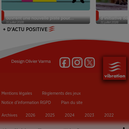
Alzheimer : des chercheurs japonais
Des marmottes
ouvrent une nouvelle piste pour...
d’initiative d
31 juillet 2026
31 juillet 2026
+ D'ACTU POSITIVE
Design
Olivier Varma
Mentions légales
Règlements des jeux
Notice d’information RGPD
Plan du site
Archives
2026
2025
2024
2023
2022