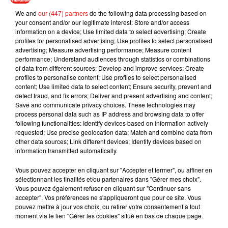
We and
our (447) partners
do the following data processing based on
your consent and/or our legitimate interest: Store and/or access
information on a device; Use limited data to select advertising; Create
profiles for personalised advertising; Use profiles to select personalised
advertising; Measure advertising performance; Measure content
performance; Understand audiences through statistics or combinations
of data from different sources; Develop and improve services; Create
profiles to personalise content; Use profiles to select personalised
Musique
content; Use limited data to select content; Ensure security, prevent and
detect fraud, and fix errors; Deliver and present advertising and content;
Save and communicate privacy choices. These technologies may
process personal data such as IP address and browsing data to offer
following functionalities: Identify devices based on information actively
Julien Lieb s’essaye à la vie de chatelain
requested; Use precise geolocation data; Match and combine data from
dans son nouveau clip
other data sources; Link different devices; Identify devices based on
7 août 2026
information transmitted automatically.
Vous pouvez accepter en cliquant sur "Accepter et fermer", ou affiner en
sélectionnant les finalités et/ou partenaires dans "Gérer mes choix".
Vous pouvez également refuser en cliquant sur "Continuer sans
Madonna sort enfin le remix de « Love
accepter". Vos préférences ne s'appliqueront que pour ce site. Vous
Sensation » avec Kylie Minogue
pouvez mettre à jour vos choix, ou retirer votre consentement à tout
7 août 2026
moment via le lien "Gérer les cookies" situé en bas de chaque page.