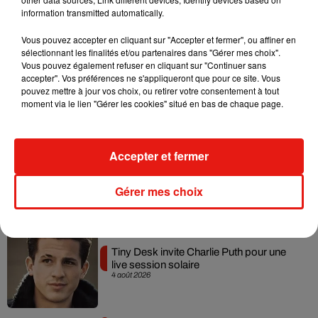
information transmitted automatically.
Vous pouvez accepter en cliquant sur "Accepter et fermer", ou affiner en
sélectionnant les finalités et/ou partenaires dans "Gérer mes choix".
Angèle et Amélie Lens dévoilent leur
Vous pouvez également refuser en cliquant sur "Continuer sans
collaboration tant attendue
accepter". Vos préférences ne s'appliqueront que pour ce site. Vous
7 août 2026
pouvez mettre à jour vos choix, ou retirer votre consentement à tout
moment via le lien "Gérer les cookies" situé en bas de chaque page.
Accepter et fermer
Benny Blanco invite Selena Gomez et
Becky G sur son nouveau single
5 août 2026
Gérer mes choix
Tiny Desk invite Charlie Puth pour une
live session solaire
4 août 2026