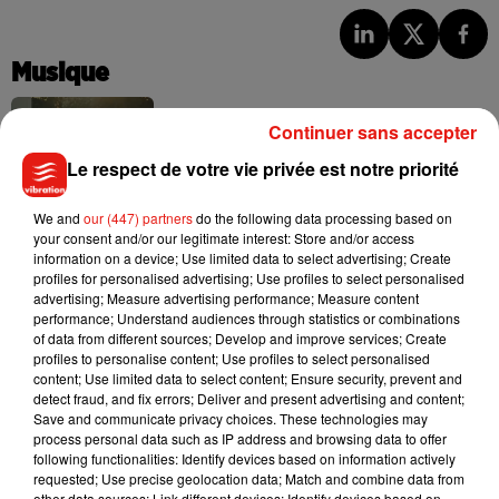
Musique
Continuer sans accepter
Julien Lieb s’essaye à la vie de chatelain
Le respect de votre vie privée est notre priorité
dans son nouveau clip
7 août 2026
We and
our (447) partners
do the following data processing based on
your consent and/or our legitimate interest: Store and/or access
information on a device; Use limited data to select advertising; Create
profiles for personalised advertising; Use profiles to select personalised
advertising; Measure advertising performance; Measure content
Madonna sort enfin le remix de « Love
performance; Understand audiences through statistics or combinations
Sensation » avec Kylie Minogue
of data from different sources; Develop and improve services; Create
7 août 2026
profiles to personalise content; Use profiles to select personalised
content; Use limited data to select content; Ensure security, prevent and
detect fraud, and fix errors; Deliver and present advertising and content;
Save and communicate privacy choices. These technologies may
process personal data such as IP address and browsing data to offer
Tayc et Didi B dévoilent le single le plus
following functionalities: Identify devices based on information actively
dansant de l’année
requested; Use precise geolocation data; Match and combine data from
7 août 2026
other data sources; Link different devices; Identify devices based on