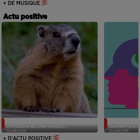
+ DE MUSIQUE
Actu positive
Des marmottes sur OnlyFans : la drôle
Alzheimer : d
d’initiative de chercheurs...
ouvrent une no
31 juillet 2026
31 juillet 2026
+ D'ACTU POSITIVE