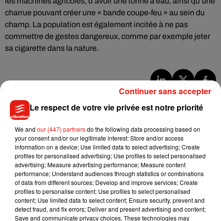
les machines agricoles, d’avoir une tonne à eau, ainsi qu’une
charrue pouvant créer une « bande coupe-feu » au sein du
champ. La population est également incitée à ne pas
commettre de gestes dangereux, comme par exemple jeter
sa cigarette dans la nature.
Continuer sans accepter
Musique
Le respect de votre vie privée est notre priorité
We and
our (447) partners
do the following data processing based on
Julien Lieb s’essaye à la vie de chatelain
your consent and/or our legitimate interest: Store and/or access
dans son nouveau clip
information on a device; Use limited data to select advertising; Create
7 août 2026
profiles for personalised advertising; Use profiles to select personalised
advertising; Measure advertising performance; Measure content
performance; Understand audiences through statistics or combinations
of data from different sources; Develop and improve services; Create
profiles to personalise content; Use profiles to select personalised
Madonna sort enfin le remix de « Love
content; Use limited data to select content; Ensure security, prevent and
Sensation » avec Kylie Minogue
detect fraud, and fix errors; Deliver and present advertising and content;
7 août 2026
Save and communicate privacy choices. These technologies may