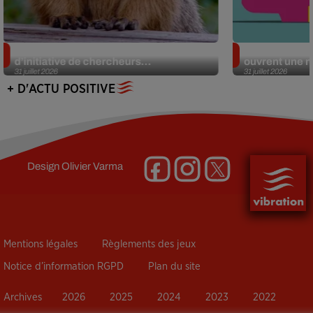
Des marmottes sur OnlyFans : la drôle
Alzheimer : d
d’initiative de chercheurs...
ouvrent une no
31 juillet 2026
31 juillet 2026
+ D'ACTU POSITIVE
Design
Olivier Varma
Mentions légales
Règlements des jeux
Notice d’information RGPD
Plan du site
Archives
2026
2025
2024
2023
2022