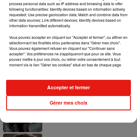
process personal data such as IP address and browsing data to offer
following functionalities: Identify devices based on information actively
requested; Use precise geolocation data; Match and combine data from
other data sources; Link different devices; Identify devices based on
information transmitted automatically.
Tayc et Didi B dévoilent le single le plus
dansant de l’année
7 août 2026
Vous pouvez accepter en cliquant sur "Accepter et fermer", ou affiner en
sélectionnant les finalités et/ou partenaires dans "Gérer mes choix".
Vous pouvez également refuser en cliquant sur "Continuer sans
accepter". Vos préférences ne s'appliqueront que pour ce site. Vous
pouvez mettre à jour vos choix, ou retirer votre consentement à tout
moment via le lien "Gérer les cookies" situé en bas de chaque page.
Angèle et Amélie Lens dévoilent leur
collaboration tant attendue
7 août 2026
Accepter et fermer
Gérer mes choix
Benny Blanco invite Selena Gomez et
Becky G sur son nouveau single
5 août 2026