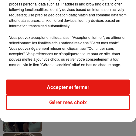
process personal data such as IP address and browsing data to offer
following functionalities: Identify devices based on information actively
requested; Use precise geolocation data; Match and combine data from
other data sources; Link different devices; Identify devices based on
information transmitted automatically.
Tayc et Didi B dévoilent le single le plus
dansant de l’année
Vous pouvez accepter en cliquant sur "Accepter et fermer", ou affiner en
7 août 2026
sélectionnant les finalités et/ou partenaires dans "Gérer mes choix".
Vous pouvez également refuser en cliquant sur "Continuer sans
accepter". Vos préférences ne s'appliqueront que pour ce site. Vous
pouvez mettre à jour vos choix, ou retirer votre consentement à tout
moment via le lien "Gérer les cookies" situé en bas de chaque page.
Angèle et Amélie Lens dévoilent leur
collaboration tant attendue
7 août 2026
Accepter et fermer
Gérer mes choix
Benny Blanco invite Selena Gomez et
Becky G sur son nouveau single
5 août 2026