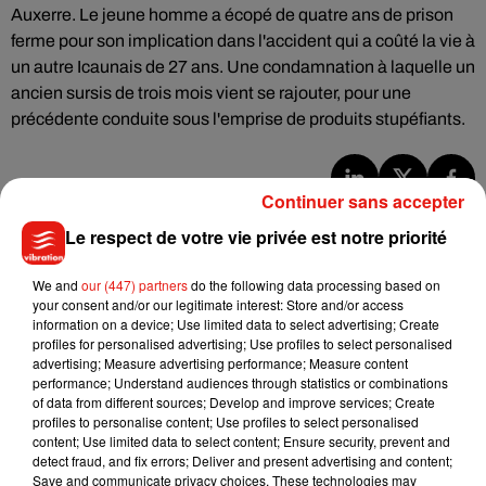
Auxerre. Le jeune homme a écopé de quatre ans de prison
ferme pour son implication dans l'accident qui a coûté la vie à
un autre Icaunais de 27 ans. Une condamnation à laquelle un
ancien sursis de trois mois vient se rajouter, pour une
précédente conduite sous l'emprise de produits stupéfiants.
Continuer sans accepter
Musique
Le respect de votre vie privée est notre priorité
We and
our (447) partners
do the following data processing based on
Julien Lieb s’essaye à la vie de chatelain
your consent and/or our legitimate interest: Store and/or access
dans son nouveau clip
information on a device; Use limited data to select advertising; Create
7 août 2026
profiles for personalised advertising; Use profiles to select personalised
advertising; Measure advertising performance; Measure content
performance; Understand audiences through statistics or combinations
of data from different sources; Develop and improve services; Create
profiles to personalise content; Use profiles to select personalised
Madonna sort enfin le remix de « Love
content; Use limited data to select content; Ensure security, prevent and
Sensation » avec Kylie Minogue
detect fraud, and fix errors; Deliver and present advertising and content;
7 août 2026
Save and communicate privacy choices. These technologies may