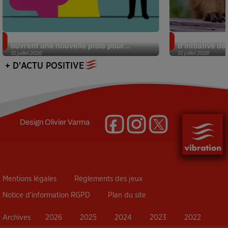
Alzheimer : des chercheurs japonais
Des marmottes
ouvrent une nouvelle piste pour...
d’initiative d
31 juillet 2026
31 juillet 2026
+ D'ACTU POSITIVE
Design
Olivier Varma
Mentions légales
Règlements des jeux
Notice d’information RGPD
Plan du site
Archives
2026
2025
2024
2023
2022