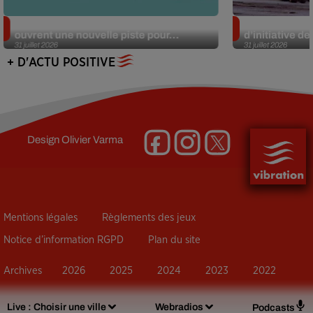
Alzheimer : des chercheurs japonais
Des marmottes
ouvrent une nouvelle piste pour...
d’initiative d
31 juillet 2026
31 juillet 2026
+ D'ACTU POSITIVE
Design
Olivier Varma
Mentions légales
Règlements des jeux
Notice d’information RGPD
Plan du site
Archives
2026
2025
2024
2023
2022
Live :
Choisir une ville
Webradios
Podcasts