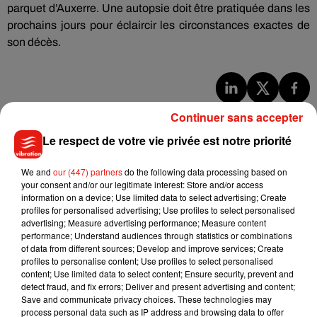
parquet d’Auxerre. Une autopsie doit être pratiquée dans les
prochains jours pour éclaircir les circonstances exactes de
son décès.
Musique
Continuer sans accepter
Le respect de votre vie privée est notre priorité
Julien Lieb s’essaye à la vie de chatelain
We and
our (447) partners
do the following data processing based on
dans son nouveau clip
your consent and/or our legitimate interest: Store and/or access
7 août 2026
information on a device; Use limited data to select advertising; Create
profiles for personalised advertising; Use profiles to select personalised
advertising; Measure advertising performance; Measure content
performance; Understand audiences through statistics or combinations
of data from different sources; Develop and improve services; Create
Madonna sort enfin le remix de « Love
profiles to personalise content; Use profiles to select personalised
Sensation » avec Kylie Minogue
content; Use limited data to select content; Ensure security, prevent and
7 août 2026
detect fraud, and fix errors; Deliver and present advertising and content;
Save and communicate privacy choices. These technologies may
process personal data such as IP address and browsing data to offer