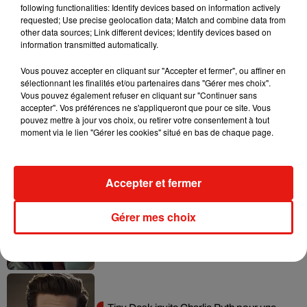
following functionalities: Identify devices based on information actively
requested; Use precise geolocation data; Match and combine data from
other data sources; Link different devices; Identify devices based on
Tayc et Didi B dévoilent le single le plus
information transmitted automatically.
dansant de l’année
7 août 2026
Vous pouvez accepter en cliquant sur "Accepter et fermer", ou affiner en
sélectionnant les finalités et/ou partenaires dans "Gérer mes choix".
Vous pouvez également refuser en cliquant sur "Continuer sans
accepter". Vos préférences ne s'appliqueront que pour ce site. Vous
pouvez mettre à jour vos choix, ou retirer votre consentement à tout
Angèle et Amélie Lens dévoilent leur
moment via le lien "Gérer les cookies" situé en bas de chaque page.
collaboration tant attendue
7 août 2026
Accepter et fermer
Gérer mes choix
Benny Blanco invite Selena Gomez et
Becky G sur son nouveau single
5 août 2026