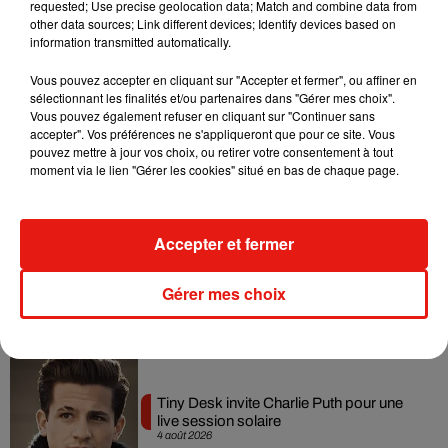
Tayc et Didi B dévoilent le single le plus
requested; Use precise geolocation data; Match and combine data from
dansant de l’année
other data sources; Link different devices; Identify devices based on
7 août 2026
information transmitted automatically.
Vous pouvez accepter en cliquant sur "Accepter et fermer", ou affiner en
sélectionnant les finalités et/ou partenaires dans "Gérer mes choix".
Vous pouvez également refuser en cliquant sur "Continuer sans
accepter". Vos préférences ne s'appliqueront que pour ce site. Vous
Angèle et Amélie Lens dévoilent leur
pouvez mettre à jour vos choix, ou retirer votre consentement à tout
collaboration tant attendue
moment via le lien "Gérer les cookies" situé en bas de chaque page.
7 août 2026
Accepter et fermer
Benny Blanco invite Selena Gomez et
Becky G sur son nouveau single
Gérer mes choix
5 août 2026
Tiny Desk invite Charlie Puth pour une
live session solaire
4 août 2026