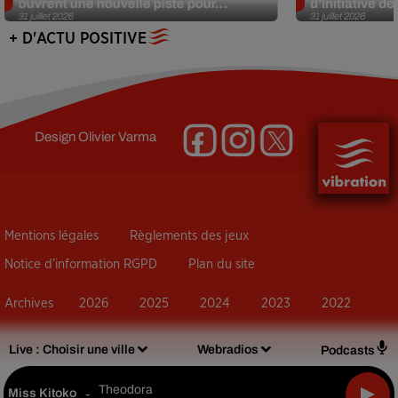
ouvrent une nouvelle piste pour...
d’initiative d
31 juillet 2026
31 juillet 2026
+ D'ACTU POSITIVE
Design
Olivier Varma
Mentions légales
Règlements des jeux
Notice d’information RGPD
Plan du site
Archives
2026
2025
2024
2023
2022
Live :
Choisir une ville
Webradios
Podcasts
Theodora
Miss Kitoko
-