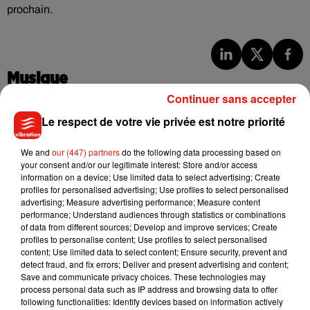
prochain.
Musique
Continuer sans accepter
Le respect de votre vie privée est notre priorité
Julien Lieb s’essaye à la vie de chatelain
dans son nouveau clip
7 août 2026
We and
our (447) partners
do the following data processing based on
your consent and/or our legitimate interest: Store and/or access
information on a device; Use limited data to select advertising; Create
profiles for personalised advertising; Use profiles to select personalised
advertising; Measure advertising performance; Measure content
performance; Understand audiences through statistics or combinations
Madonna sort enfin le remix de « Love
of data from different sources; Develop and improve services; Create
Sensation » avec Kylie Minogue
profiles to personalise content; Use profiles to select personalised
7 août 2026
content; Use limited data to select content; Ensure security, prevent and
detect fraud, and fix errors; Deliver and present advertising and content;
Save and communicate privacy choices. These technologies may
process personal data such as IP address and browsing data to offer
following functionalities: Identify devices based on information actively