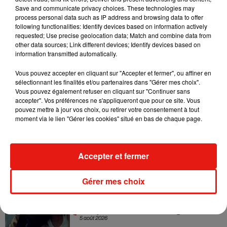
Save and communicate privacy choices. These technologies may
Sensation » avec Kylie Minogue
7 août 2026
process personal data such as IP address and browsing data to offer
following functionalities: Identify devices based on information actively
requested; Use precise geolocation data; Match and combine data from
other data sources; Link different devices; Identify devices based on
information transmitted automatically.
Tayc et Didi B dévoilent le single le plus
Vous pouvez accepter en cliquant sur "Accepter et fermer", ou affiner en
dansant de l’année
sélectionnant les finalités et/ou partenaires dans "Gérer mes choix".
7 août 2026
Vous pouvez également refuser en cliquant sur "Continuer sans
accepter". Vos préférences ne s'appliqueront que pour ce site. Vous
pouvez mettre à jour vos choix, ou retirer votre consentement à tout
moment via le lien "Gérer les cookies" situé en bas de chaque page.
Angèle et Amélie Lens dévoilent leur
collaboration tant attendue
7 août 2026
Accepter et fermer
Gérer mes choix
Benny Blanco invite Selena Gomez et
Becky G sur son nouveau single
5 août 2026