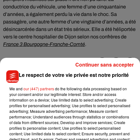
conductrice du véhicule, une femme d’une cinquantaine
d’années, a également perdu la vie dans le choc. Sa
passagère, une autre femme d’une vingtaine d’années, a été
désincarcérée dans un état très sérieux. Elle a été héliportée
vers le centre hospitalier de Dijon selon nos confrères de
France 3 Bourgogne-Franche-Comté
.
Continuer sans accepter
Le respect de votre vie privée est notre priorité
Musique
We and
our (447) partners
do the following data processing based on
your consent and/or our legitimate interest: Store and/or access
Julien Lieb s’essaye à la vie de chatelain
information on a device; Use limited data to select advertising; Create
dans son nouveau clip
profiles for personalised advertising; Use profiles to select personalised
7 août 2026
advertising; Measure advertising performance; Measure content
performance; Understand audiences through statistics or combinations
of data from different sources; Develop and improve services; Create
profiles to personalise content; Use profiles to select personalised
content; Use limited data to select content; Ensure security, prevent and
detect fraud, and fix errors; Deliver and present advertising and content;
Madonna sort enfin le remix de « Love