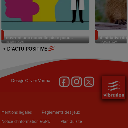
Alzheimer : des chercheurs japonais
Des marmottes
ouvrent une nouvelle piste pour...
d’initiative d
31 juillet 2026
31 juillet 2026
+ D'ACTU POSITIVE
Design
Olivier Varma
Mentions légales
Règlements des jeux
Notice d’information RGPD
Plan du site