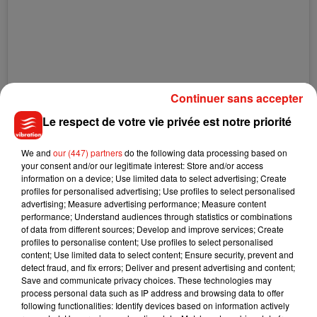
Continuer sans accepter
Le respect de votre vie privée est notre priorité
We and
our (447) partners
do the following data processing based on
Voir cette publication sur Instagram
your consent and/or our legitimate interest: Store and/or access
information on a device; Use limited data to select advertising; Create
Une publication partagée par therock (@therock)
le
30 Sept. 2020 à 5 :30 PDT
profiles for personalised advertising; Use profiles to select personalised
advertising; Measure advertising performance; Measure content
performance; Understand audiences through statistics or combinations
of data from different sources; Develop and improve services; Create
profiles to personalise content; Use profiles to select personalised
content; Use limited data to select content; Ensure security, prevent and
detect fraud, and fix errors; Deliver and present advertising and content;
Save and communicate privacy choices. These technologies may
process personal data such as IP address and browsing data to offer
following functionalities: Identify devices based on information actively