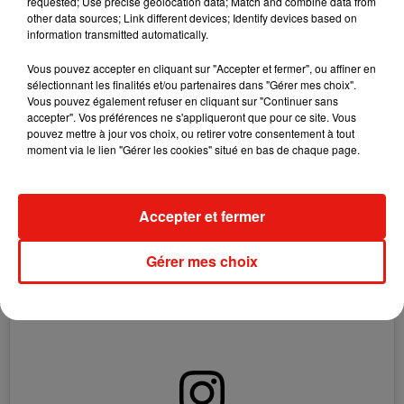
requested; Use precise geolocation data; Match and combine data from
other data sources; Link different devices; Identify devices based on
information transmitted automatically.
Vous pouvez accepter en cliquant sur "Accepter et fermer", ou affiner en
sélectionnant les finalités et/ou partenaires dans "Gérer mes choix".
Vous pouvez également refuser en cliquant sur "Continuer sans
accepter". Vos préférences ne s'appliqueront que pour ce site. Vous
Voir cette publication sur Instagram
pouvez mettre à jour vos choix, ou retirer votre consentement à tout
Une publication partagée par therock (@therock)
le
30 Sept. 2020 à 5 :21 PDT
moment via le lien "Gérer les cookies" situé en bas de chaque page.
Accepter et fermer
Gérer mes choix