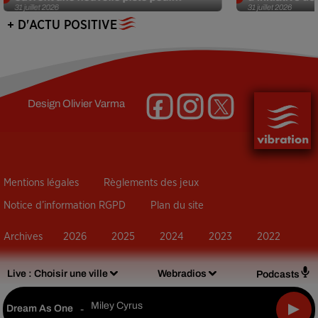
31 juillet 2026
31 juillet 2026
+ D'ACTU POSITIVE
Design
Olivier Varma
Mentions légales
Règlements des jeux
Notice d’information RGPD
Plan du site
Archives
2026
2025
2024
2023
2022
Live :
Choisir une ville
Webradios
Podcasts
Miley Cyrus
Dream As One
-