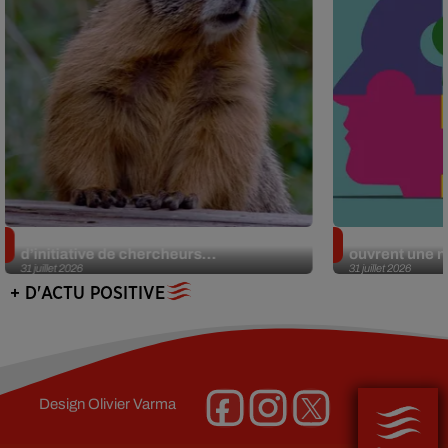
Des marmottes sur OnlyFans : la drôle
Alzheimer : d
d’initiative de chercheurs...
ouvrent une no
31 juillet 2026
31 juillet 2026
+ D'ACTU POSITIVE
Design
Olivier Varma