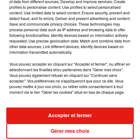
of data from different sources; Develop and improve services; Create
son centre-ville d’ici 2034 pour réduire son empreinte
profiles to personalise content; Use profiles to select personalised
carbone. Au Danemark, la capitale Copenhague a investi
content; Use limited data to select content; Ensure security, prevent and
detect fraud, and fix errors; Deliver and present advertising and content;
dans un réseau de 26 autoroutes pour vélos qui s’étendront
Save and communicate privacy choices. These technologies may
du centre-ville aux banlieues.
process personal data such as IP address and browsing data to offer
following functionalities: Identify devices based on information actively
Chez nous, trois régions se sont mises en avant pour
requested; Use precise geolocation data; Match and combine data from
promouvoir le vert : les Pays de la Loire et le Centre Val de
other data sources; Link different devices; Identify devices based on
information transmitted automatically.
Loire avec
leur Schéma régional véloroutes et voies vertes
(SR3V)
qui comprend deux Eurovéloroutes l’EV1 « La
Vous pouvez accepter en cliquant sur "Accepter et fermer", ou affiner en
Vélodyssée » et l’EV6 « La Loire à Vélo » ou encore l’Alsace
sélectionnant les finalités et/ou partenaires dans "Gérer mes choix".
qui a présenté en 2013 son projet Vélostras, qui a pour but de
Vous pouvez également refuser en cliquant sur "Continuer sans
accepter". Vos préférences ne s'appliqueront que pour ce site. Vous
créer un maillage d’autoroutes cyclistes d’ici trois ans.
pouvez mettre à jour vos choix, ou retirer votre consentement à tout
moment via le lien "Gérer les cookies" situé en bas de chaque page.
Musique
Accepter et fermer
Gérer mes choix
Benny Blanco invite Selena Gomez et