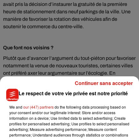
avait pris la décision d’instaurer la gratuité de la première
heure de stationnement dans neuf parkings de la ville. Une
manière de favoriser la rotation des véhicules afin de
soutenir le commerce du centre-ville.
Que font nos voisins ?
Plutôt que d’avancer l’argument du tout-piéton pour favoriser
notamment la venue de nouveaux touristes, certaines villes
ont préféré axer leur argumentaire sur l’écologie. En
Norvège, la ville d’Oslo veut bannir les voitures de son
Continuer sans accepter
centre-ville pour diviser de moitié ses émissions de gaz à
Le respect de votre vie privée est notre priorité
effet de serre. Selon les défenseurs de l’environnement, Oslo
serait d’ailleurs la première capitale mondiale à annoncer un
We and
our (447) partners
do the following data processing based on
tel désengagement.
your consent and/or our legitimate interest: Store and/or access
information on a device; Use limited data to select advertising; Create
En Allemagne, c’est la ville d’Hambourg qui a décidé de
profiles for personalised advertising; Use profiles to select personalised
prendre les devants. Elue capitale Verte Européenne en
advertising; Measure advertising performance; Measure content
performance; Understand audiences through statistics or combinations
2011, elle a également décidé de supprimer les voitures de