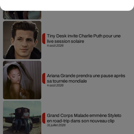
Becky G sur son nouveau single
5 août 2026
Tiny Desk invite Charlie Puth pour une
live session solaire
4 août 2026
Ariana Grande prendra une pause après
sa tournée mondiale
4 août 2026
Grand Corps Malade emmène Styleto
en road-trip dans son nouveau clip
31 juillet 2026