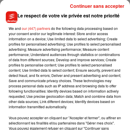
Continuer sans accepter
Le respect de votre vie privée est notre priorité
We and
our (447) partners
do the following data processing based on
your consent and/or our legitimate interest: Store and/or access
information on a device; Use limited data to select advertising; Create
profiles for personalised advertising; Use profiles to select personalised
Voir cette publication sur Instagram
advertising; Measure advertising performance; Measure content
performance; Understand audiences through statistics or combinations
Une publication partagée par Sofia Vergara (@sofiavergara)
of data from different sources; Develop and improve services; Create
profiles to personalise content; Use profiles to select personalised
content; Use limited data to select content; Ensure security, prevent and
detect fraud, and fix errors; Deliver and present advertising and content;
Save and communicate privacy choices. These technologies may
process personal data such as IP address and browsing data to offer
following functionalities: Identify devices based on information actively
Musique
requested; Use precise geolocation data; Match and combine data from
other data sources; Link different devices; Identify devices based on
information transmitted automatically.
Julien Lieb s’essaye à la vie de chatelain
Vous pouvez accepter en cliquant sur "Accepter et fermer", ou affiner en
dans son nouveau clip
7 août 2026
sélectionnant les finalités et/ou partenaires dans "Gérer mes choix".
Vous pouvez également refuser en cliquant sur "Continuer sans