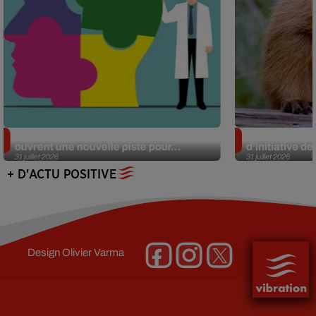
Alzheimer : des chercheurs japonais
Des marmottes
ouvrent une nouvelle piste pour...
d’initiative d
31 juillet 2026
31 juillet 2026
+ D'ACTU POSITIVE
Design
Olivier Varma