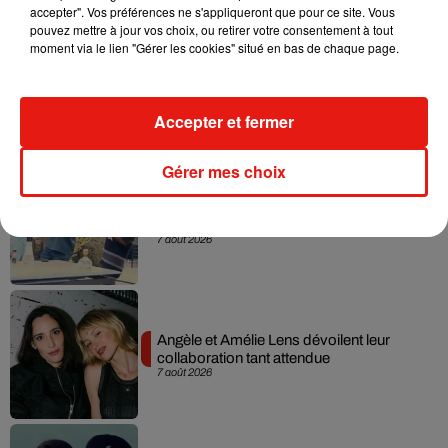
accepter". Vos préférences ne s'appliqueront que pour ce site. Vous
pouvez mettre à jour vos choix, ou retirer votre consentement à tout
moment via le lien "Gérer les cookies" situé en bas de chaque page.
Madonna sort enfin le remix de « Love
Sensation » avec Kylie Minogue
7 août 2026
Accepter et fermer
Gérer mes choix
Tayc et Didi B dévoilent le single le plus
dansant de l’année
7 août 2026
Angèle et Amélie Lens dévoilent leur
collaboration tant attendue
7 août 2026