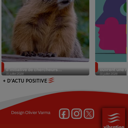
Des marmottes sur OnlyFans : la drôle
Alzheimer : d
d’initiative de chercheurs...
ouvrent une no
31 juillet 2026
31 juillet 2026
+ D'ACTU POSITIVE
Design
Olivier Varma