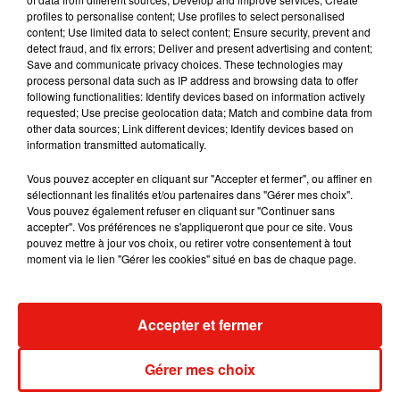
5 août 2026
profiles to personalise content; Use profiles to select personalised
content; Use limited data to select content; Ensure security, prevent and
detect fraud, and fix errors; Deliver and present advertising and content;
Save and communicate privacy choices. These technologies may
process personal data such as IP address and browsing data to offer
following functionalities: Identify devices based on information actively
Tiny Desk invite Charlie Puth pour une
requested; Use precise geolocation data; Match and combine data from
live session solaire
other data sources; Link different devices; Identify devices based on
4 août 2026
information transmitted automatically.
Vous pouvez accepter en cliquant sur "Accepter et fermer", ou affiner en
sélectionnant les finalités et/ou partenaires dans "Gérer mes choix".
Vous pouvez également refuser en cliquant sur "Continuer sans
Ariana Grande prendra une pause après
accepter". Vos préférences ne s'appliqueront que pour ce site. Vous
sa tournée mondiale
pouvez mettre à jour vos choix, ou retirer votre consentement à tout
4 août 2026
moment via le lien "Gérer les cookies" situé en bas de chaque page.
Accepter et fermer
Grand Corps Malade emmène Styleto
en road-trip dans son nouveau clip
Gérer mes choix
31 juillet 2026