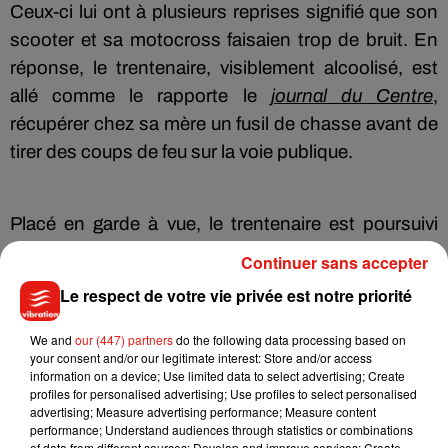
Ceux-ci lui ont à plusieurs reprises signifié que son
scooter et sa motocross faisaien trop de bruit. En
réponse, le trentenaire, visiblement alcoolisé, est
allé comme le rapporte le
journal du Centre
,
récupérer chez sa mère un fusil de chasse avant de
tirer des coups de feu sur la voie publique.
Placé en garde à vue, le trentenaire est poursuivi
pour mise en danger de la vie d’autrui.
Continuer sans accepter
Le respect de votre vie privée est notre priorité
We and
our (447) partners
do the following data processing based on
Musique
your consent and/or our legitimate interest: Store and/or access
information on a device; Use limited data to select advertising; Create
profiles for personalised advertising; Use profiles to select personalised
advertising; Measure advertising performance; Measure content
Benny Blanco invite Selena Gomez et
performance; Understand audiences through statistics or combinations
Becky G sur son nouveau single
of data from different sources; Develop and improve services; Create