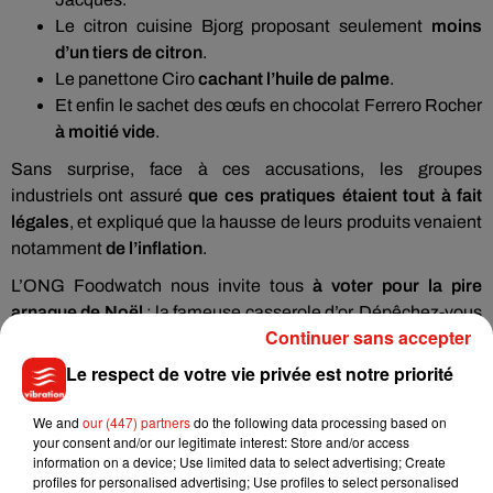
Le citron cuisine Bjorg proposant seulement
moins
d’un tiers de citron
.
Le panettone Ciro
cachant l’huile de palme
.
Et enfin le sachet des œufs en chocolat Ferrero Rocher
à moitié vide
.
Sans surprise, face à ces accusations, les groupes
industriels ont assuré
que ces pratiques étaient tout à fait
légales
, et expliqué que la hausse de leurs produits venaient
notamment
de l’inflation
.
L’ONG Foodwatch nous invite tous
à voter pour la pire
arnaque de Noël
: la fameuse casserole d’or. Dépêchez-vous
Continuer sans accepter
si vous souhaitez participer, vous avez jusqu’à ce mardi soir.
Le respect de votre vie privée est notre priorité
We and
our (447) partners
do the following data processing based on
your consent and/or our legitimate interest: Store and/or access
information on a device; Use limited data to select advertising; Create
profiles for personalised advertising; Use profiles to select personalised
Musique