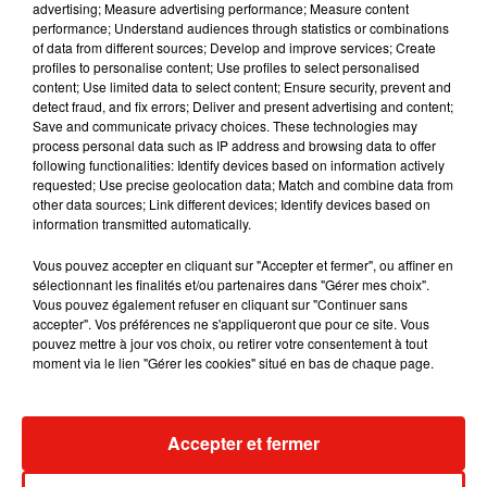
advertising; Measure advertising performance; Measure content
performance; Understand audiences through statistics or combinations
of data from different sources; Develop and improve services; Create
profiles to personalise content; Use profiles to select personalised
Julien Lieb s’essaye à la vie de chatelain
content; Use limited data to select content; Ensure security, prevent and
dans son nouveau clip
detect fraud, and fix errors; Deliver and present advertising and content;
7 août 2026
Save and communicate privacy choices. These technologies may
process personal data such as IP address and browsing data to offer
following functionalities: Identify devices based on information actively
requested; Use precise geolocation data; Match and combine data from
other data sources; Link different devices; Identify devices based on
Madonna sort enfin le remix de « Love
information transmitted automatically.
Sensation » avec Kylie Minogue
7 août 2026
Vous pouvez accepter en cliquant sur "Accepter et fermer", ou affiner en
sélectionnant les finalités et/ou partenaires dans "Gérer mes choix".
Vous pouvez également refuser en cliquant sur "Continuer sans
accepter". Vos préférences ne s'appliqueront que pour ce site. Vous
pouvez mettre à jour vos choix, ou retirer votre consentement à tout
Tayc et Didi B dévoilent le single le plus
moment via le lien "Gérer les cookies" situé en bas de chaque page.
dansant de l’année
7 août 2026
Accepter et fermer