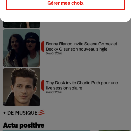
Gérer mes choix
Angèle et Amélie Lens dévoilent leur
collaboration tant attendue
7 août 2026
Benny Blanco invite Selena Gomez et
Becky G sur son nouveau single
5 août 2026
Tiny Desk invite Charlie Puth pour une
live session solaire
4 août 2026
+ DE MUSIQUE
Actu positive