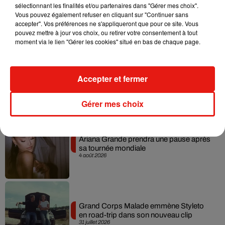
sélectionnant les finalités et/ou partenaires dans "Gérer mes choix".
Benny Blanco invite Selena Gomez et
Vous pouvez également refuser en cliquant sur "Continuer sans
Becky G sur son nouveau single
5 août 2026
accepter". Vos préférences ne s'appliqueront que pour ce site. Vous
pouvez mettre à jour vos choix, ou retirer votre consentement à tout
moment via le lien "Gérer les cookies" situé en bas de chaque page.
Tiny Desk invite Charlie Puth pour une
Accepter et fermer
live session solaire
4 août 2026
Gérer mes choix
Ariana Grande prendra une pause après
sa tournée mondiale
4 août 2026
Grand Corps Malade emmène Styleto
en road-trip dans son nouveau clip
31 juillet 2026