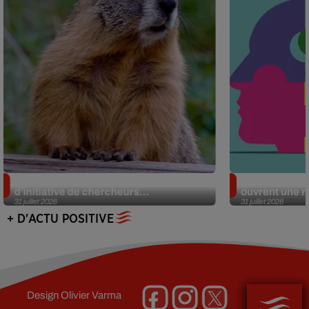
Des marmottes sur OnlyFans : la drôle
Alzheimer : d
d’initiative de chercheurs...
ouvrent une no
31 juillet 2026
31 juillet 2026
+ D'ACTU POSITIVE
Design
Olivier Varma