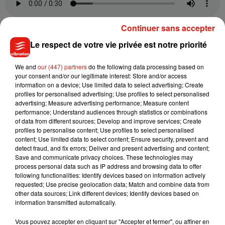
Continuer sans accepter
Le respect de votre vie privée est notre priorité
Noël au Pays des châteaux a lieu jusqu’au 2 janvier.
À noter
que des nocturnes sont également proposées. Il est par
We and
our (447) partners
do the following data processing based on
ailleurs conseillé
de réserver sa place en amont
,
your consent and/or our legitimate interest: Store and/or access
notamment pour les animations. Pour ceux qui souhaitent
information on a device; Use limited data to select advertising; Create
profiles for personalised advertising; Use profiles to select personalised
visiter plusieurs châteaux,
un pass à tarif réduit
est proposé.
advertising; Measure advertising performance; Measure content
Et pour ceux qui viennent en train, avec les trains Rémi, une
performance; Understand audiences through statistics or combinations
réduction dans 5 des 7 châteaux est proposé, sur
of data from different sources; Develop and improve services; Create
profiles to personalise content; Use profiles to select personalised
présentation du billet de train. Plus d’infos sur
content; Use limited data to select content; Ensure security, prevent and
www.touraineloirevalley.com.
detect fraud, and fix errors; Deliver and present advertising and content;
Save and communicate privacy choices. These technologies may
process personal data such as IP address and browsing data to offer
following functionalities: Identify devices based on information actively
requested; Use precise geolocation data; Match and combine data from
Musique
other data sources; Link different devices; Identify devices based on
information transmitted automatically.
Vous pouvez accepter en cliquant sur "Accepter et fermer", ou affiner en