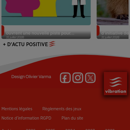
Alzheimer : des chercheurs japonais
Des marmottes
ouvrent une nouvelle piste pour...
d’initiative d
31 juillet 2026
31 juillet 2026
+ D'ACTU POSITIVE
Design
Olivier Varma
Mentions légales
Règlements des jeux
Notice d’information RGPD
Plan du site