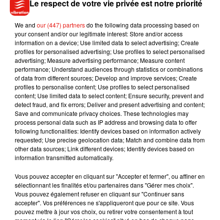
protection.
Le respect de votre vie privée est notre priorité
Rien ne dit cependant qu'il ne retentera pas un jour sa
We and
our (447) partners
do the following data processing based on
chance. Le voyageur avait déjà été expulsé du pays
your consent and/or our legitimate interest: Store and/or access
information on a device; Use limited data to select advertising; Create
en 2021 pour s'être rendu à différentes adresses où
profiles for personalised advertising; Use profiles to select personalised
logeaient déjà des membres de la famille royale.
advertising; Measure advertising performance; Measure content
performance; Understand audiences through statistics or combinations
of data from different sources; Develop and improve services; Create
profiles to personalise content; Use profiles to select personalised
content; Use limited data to select content; Ensure security, prevent and
detect fraud, and fix errors; Deliver and present advertising and content;
Musique
Save and communicate privacy choices. These technologies may
process personal data such as IP address and browsing data to offer
following functionalities: Identify devices based on information actively
requested; Use precise geolocation data; Match and combine data from
Julien Lieb s’essaye à la vie de chatelain
other data sources; Link different devices; Identify devices based on
dans son nouveau clip
information transmitted automatically.
7 août 2026
Vous pouvez accepter en cliquant sur "Accepter et fermer", ou affiner en
sélectionnant les finalités et/ou partenaires dans "Gérer mes choix".
Vous pouvez également refuser en cliquant sur "Continuer sans
accepter". Vos préférences ne s'appliqueront que pour ce site. Vous
Madonna sort enfin le remix de « Love
pouvez mettre à jour vos choix, ou retirer votre consentement à tout
Sensation » avec Kylie Minogue