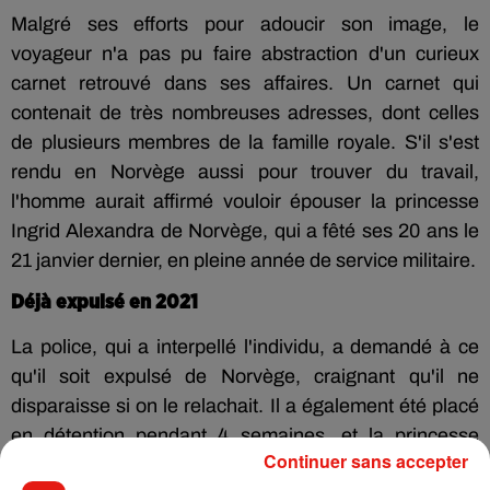
Malgré ses efforts pour adoucir son image, le
voyageur n'a pas pu faire abstraction d'un curieux
carnet retrouvé dans ses affaires. Un carnet qui
contenait de très nombreuses adresses, dont celles
de plusieurs membres de la famille royale. S'il s'est
rendu en Norvège aussi pour trouver du travail,
l'homme aurait affirmé vouloir épouser la princesse
Ingrid Alexandra de Norvège, qui a fêté ses 20 ans le
21 janvier dernier, en pleine année de service militaire.
Déjà expulsé en 2021
La police, qui a interpellé l'individu, a demandé à ce
qu'il soit expulsé de Norvège, craignant qu'il ne
disparaisse si on le relachait. Il a également été placé
en détention pendant 4 semaines, et la princesse
Continuer sans accepter
Ingrid Alexandra de Norvège a été placée sous