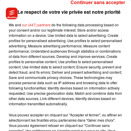
semaines au public. C’est le cas du château de Guédelon
Continuer sans accepter
dans l’Yonne, à nouveau visitable depuis Pâques. Guédelon,
Le respect de votre vie privée est notre priorité
c’est ce projet fou lancé en 1997 : rebâtir un château
médiéval avec les techniques de l’époque. Le chantier a bien
We and
our (447) partners
do the following data processing based on
avancé, la moitié de la bâtisse est aujourd’hui terminée. Des
your consent and/or our legitimate interest: Store and/or access
information on a device; Use limited data to select advertising; Create
animations sont proposées aux plus jeunes.
profiles for personalised advertising; Use profiles to select personalised
advertising; Measure advertising performance; Measure content
performance; Understand audiences through statistics or combinations
of data from different sources; Develop and improve services; Create
profiles to personalise content; Use profiles to select personalised
content; Use limited data to select content; Ensure security, prevent and
detect fraud, and fix errors; Deliver and present advertising and content;
Save and communicate privacy choices. These technologies may
process personal data such as IP address and browsing data to offer
Musique
following functionalities: Identify devices based on information actively
requested; Use precise geolocation data; Match and combine data from
other data sources; Link different devices; Identify devices based on
information transmitted automatically.
Benny Blanco invite Selena Gomez et
Becky G sur son nouveau single
Vous pouvez accepter en cliquant sur "Accepter et fermer", ou affiner en
5 août 2026
sélectionnant les finalités et/ou partenaires dans "Gérer mes choix".
Vous pouvez également refuser en cliquant sur "Continuer sans
accepter". Vos préférences ne s'appliqueront que pour ce site. Vous