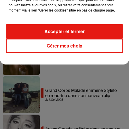
pouvez mettre à jour vos choix, ou retirer votre consentement à tout
moment via le lien "Gérer les cookies" situé en bas de chaque page.
Tiny Desk invite Charlie Puth pour une
live session solaire
4 août 2026
Accepter et fermer
Gérer mes choix
Ariana Grande prendra une pause après
sa tournée mondiale
4 août 2026
Grand Corps Malade emmène Styleto
en road-trip dans son nouveau clip
31 juillet 2026
Ariana Grande se libère dans son nouvel