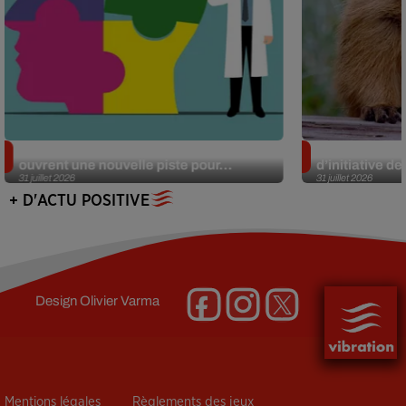
Alzheimer : des chercheurs japonais
Des marmottes
ouvrent une nouvelle piste pour...
d’initiative d
31 juillet 2026
31 juillet 2026
+ D'ACTU POSITIVE
Design
Olivier Varma
Mentions légales
Règlements des jeux