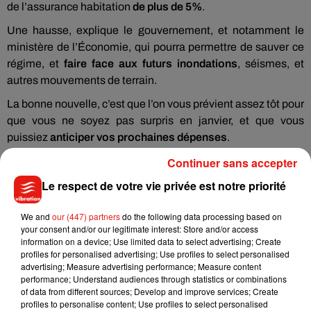
de l’assurance habitation
de plus de 5%
.
Une hausse, explique le gouvernement, et notamment le
ministère de l’Économie, qui pourra permettre de sauver ce
régime, et
faire face aux futurs inondations
, séismes, et
autres mouvements de terrain.
La bonne nouvelle, c’est que l’on vous prévient assez tôt pour
que vous ne soyez pas surpris en janvier, et que vous
puissiez
anticiper vos prochaines dépenses
.
Continuer sans accepter
Le respect de votre vie privée est notre priorité
Musique
We and
our (447) partners
do the following data processing based on
your consent and/or our legitimate interest: Store and/or access
information on a device; Use limited data to select advertising; Create
profiles for personalised advertising; Use profiles to select personalised
Benny Blanco invite Selena Gomez et
advertising; Measure advertising performance; Measure content
Becky G sur son nouveau single
performance; Understand audiences through statistics or combinations
5 août 2026
of data from different sources; Develop and improve services; Create
profiles to personalise content; Use profiles to select personalised