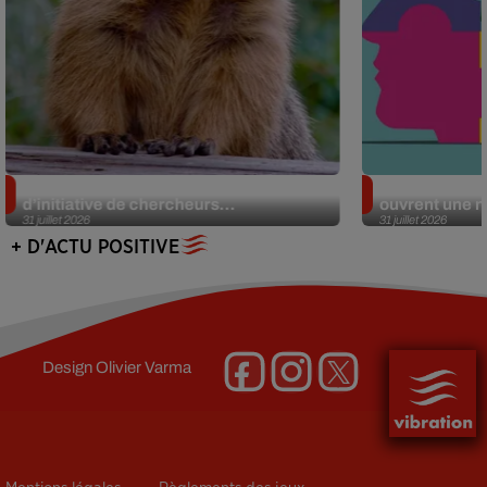
Des marmottes sur OnlyFans : la drôle
Alzheimer : d
d’initiative de chercheurs...
ouvrent une no
31 juillet 2026
31 juillet 2026
+ D'ACTU POSITIVE
Design
Olivier Varma