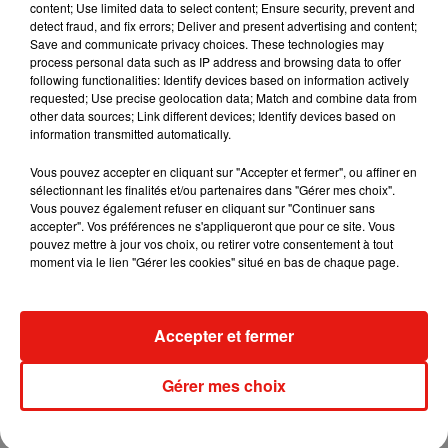
content; Use limited data to select content; Ensure security, prevent and
detect fraud, and fix errors; Deliver and present advertising and content;
Save and communicate privacy choices. These technologies may
Tiny Desk invite Charlie Puth pour une
process personal data such as IP address and browsing data to offer
live session solaire
following functionalities: Identify devices based on information actively
4 août 2026
requested; Use precise geolocation data; Match and combine data from
other data sources; Link different devices; Identify devices based on
information transmitted automatically.
Vous pouvez accepter en cliquant sur "Accepter et fermer", ou affiner en
Ariana Grande prendra une pause après
sélectionnant les finalités et/ou partenaires dans "Gérer mes choix".
sa tournée mondiale
Vous pouvez également refuser en cliquant sur "Continuer sans
4 août 2026
accepter". Vos préférences ne s'appliqueront que pour ce site. Vous
pouvez mettre à jour vos choix, ou retirer votre consentement à tout
moment via le lien "Gérer les cookies" situé en bas de chaque page.
Grand Corps Malade emmène Styleto
Accepter et fermer
en road-trip dans son nouveau clip
31 juillet 2026
Gérer mes choix