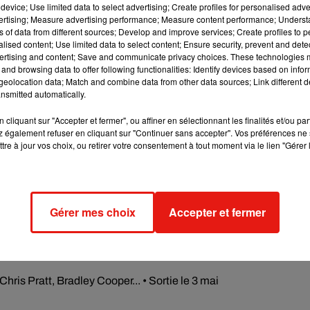
device; Use limited data to select advertising; Create profiles for personalised adver
 attente depuis les précédents chapitres...
vertising; Measure advertising performance; Measure content performance; Unders
ns of data from different sources; Develop and improve services; Create profiles to 
 volumes, avec notamment l’exploration du passé de Rocket, ce
alised content; Use limited data to select content; Ensure security, prevent and detect
en, tout en nous arrachant une petite larme çà et là.
ertising and content; Save and communicate privacy choices. These technologies
and browsing data to offer following functionalities: Identify devices based on infor
a musique additionnelle", quand bien même elle fait une super
eolocation data; Match and combine data from other data sources; Link different de
nsmitted automatically.
 bon film popcorn et déguster pour ce qu’il est : un blockbuster q
cliquant sur "Accepter et fermer", ou affiner en sélectionnant les finalités et/ou pa
 également refuser en cliquant sur "Continuer sans accepter". Vos préférences ne 
tre à jour vos choix, ou retirer votre consentement à tout moment via le lien "Gérer 
e cookies que vous avez exprimé. Si vous souhaitez l'afficher,
rd en cliquant sur le bouton ci-dessous.
Gérer mes choix
Accepter et fermer
cher l'élément
is Pratt, Bradley Cooper... • Sortie le 3 mai