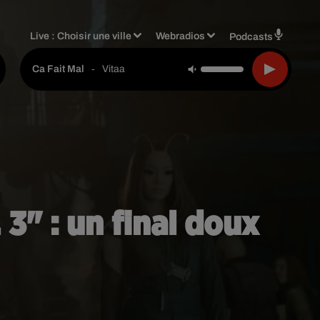
Live :
Choisir une ville
Webradios
Podcasts
-
Vitaa
Ca Fait Mal
 3" : un final doux