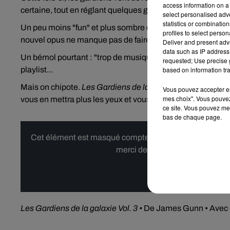
access information on a 
certaine, tout en réglant quelques gros dossiers laissés en
select personalised ad
statistics or combinatio
Un peu moins "fun" et plus sombre que les deux premiers
profiles to select person
nouvel opus ne manque pas de faire le job, et de le faire bi
Deliver and present adv
data such as IP address 
Un bémol pourtant : "trop de musique additionnelle, tue l
requested; Use precise g
playlist...
based on information tra
Mais on chipote.
Les Gardiens de la galaxie Vol. 3
reste un
Vous pouvez accepter en 
mes choix". Vous pouvez
vous en mettra plus les yeux et vous divertira au passage.
ce site. Vous pouvez met
bas de chaque page.
Cet élément est masqué compte-tenu du refus du dépôt d
merci de nous donner votre acco
Affi
Les Gardiens de la galaxie Vol. 3 •
De James Gunn • Avec Chr