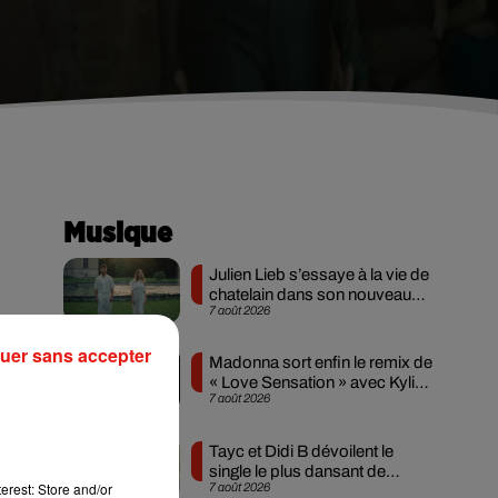
Musique
Julien Lieb s’essaye à la vie de
chatelain dans son nouveau
7 août 2026
clip
a
uer sans accepter
Madonna sort enfin le remix de
« Love Sensation » avec Kylie
e
7 août 2026
Minogue
Tayc et Didi B dévoilent le
single le plus dansant de
erest: Store and/or
7 août 2026
l’année