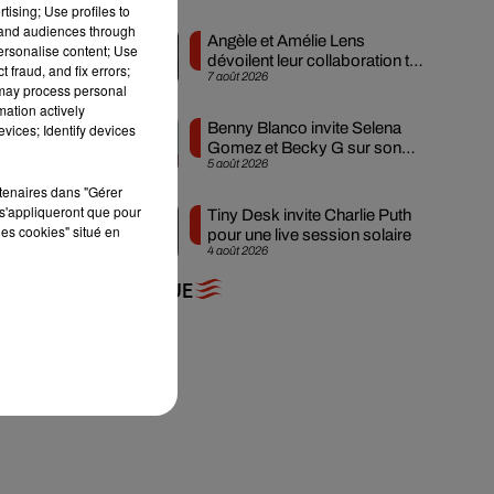
tising; Use profiles to
tand audiences through
Angèle et Amélie Lens
personalise content; Use
dévoilent leur collaboration tant
 fraud, and fix errors;
7 août 2026
attendue
 may process personal
mation actively
Benny Blanco invite Selena
vices; Identify devices
Gomez et Becky G sur son
5 août 2026
nouveau single
ui
rtenaires dans "Gérer
s'appliqueront que pour
Tiny Desk invite Charlie Puth
les cookies" situé en
pour une live session solaire
4 août 2026
+ DE MUSIQUE