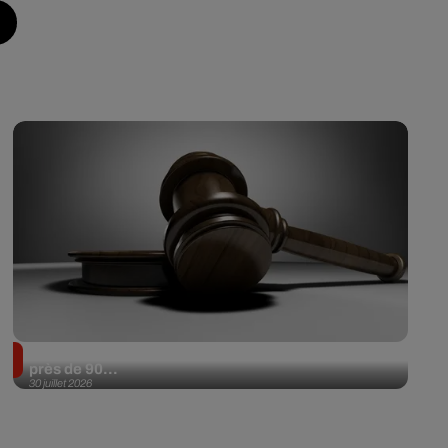
Il achète une veste 3 dollars en friperie et la revend
près de 90...
30 juillet 2026