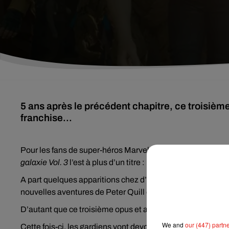
5 ans après le précédent chapitre, ce troisième 
franchise...
Pour les fans de super-héros Marvel, un nouveau long-métr
galaxie Vol. 3
l’est à plus d’un titre :
A part quelques apparitions chez d’autres super camarades
nouvelles aventures de Peter Quill et sa bande depuis 5 
D’autant que ce troisième opus et aussi supposé être le der
We and
our (447) partn
Cette fois-ci, les gardiens vont devoir notamment affronte