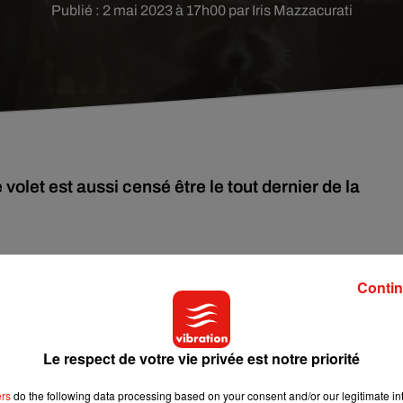
Publié : 2 mai 2023 à 17h00 par Iris Mazzacurati
volet est aussi censé être le tout dernier de la
age est toujours un événement. Et la sortie de ce
Gardiens de l
Contin
 Marvel et un téléfilm spécial Noël sur Disney +, on attendait d
longues années.
Le respect de votre vie privée est notre priorité
nier !
ers
do the following data processing based on your consent and/or our legitimate int
r Grand maître de l’évolution pour sauver Rocket d’une mort