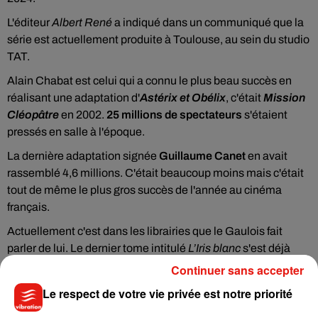
L'éditeur
Albert René
a indiqué dans un communiqué que la
série est actuellement produite à Toulouse, au sein du studio
TAT.
Alain Chabat est celui qui a connu le plus beau succès en
réalisant une adaptation d'
Astérix et Obélix
, c'était
Mission
Cléopâtre
en 2002.
25 millions de spectateurs
s'étaient
pressés en salle à l'époque.
La dernière adaptation signée
Guillaume Canet
en avait
rassemblé 4,6 millions. C'était beaucoup moins mais c'était
tout de même le plus gros succès de l'année au cinéma
français.
Actuellement c'est dans les librairies que le Gaulois fait
parler de lui. Le dernier tome intitulé
L’Iris blanc
s'est déjà
écoulé à plus d'un million d’exemplaires. Ce sera très
Continuer sans accepter
probablement la meilleure vente de livres en France
Le respect de votre vie privée est notre priorité
en 2023.