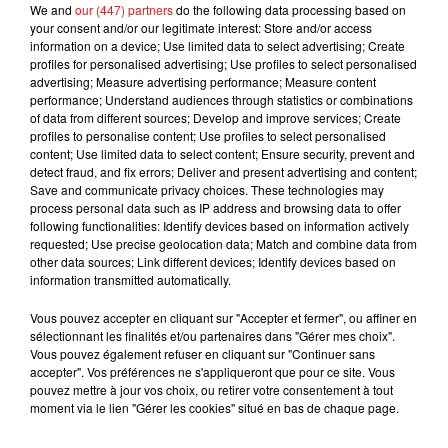
We and
our (447) partners
do the following data processing based on
your consent and/or our legitimate interest: Store and/or access
information on a device; Use limited data to select advertising; Create
profiles for personalised advertising; Use profiles to select personalised
advertising; Measure advertising performance; Measure content
performance; Understand audiences through statistics or combinations
of data from different sources; Develop and improve services; Create
profiles to personalise content; Use profiles to select personalised
Musique
content; Use limited data to select content; Ensure security, prevent and
detect fraud, and fix errors; Deliver and present advertising and content;
Save and communicate privacy choices. These technologies may
process personal data such as IP address and browsing data to offer
Benny Blanco invite Selena Gomez et
following functionalities: Identify devices based on information actively
Becky G sur son nouveau single
requested; Use precise geolocation data; Match and combine data from
5 août 2026
other data sources; Link different devices; Identify devices based on
information transmitted automatically.
Vous pouvez accepter en cliquant sur "Accepter et fermer", ou affiner en
sélectionnant les finalités et/ou partenaires dans "Gérer mes choix".
Tiny Desk invite Charlie Puth pour une
Vous pouvez également refuser en cliquant sur "Continuer sans
live session solaire
accepter". Vos préférences ne s'appliqueront que pour ce site. Vous
4 août 2026
pouvez mettre à jour vos choix, ou retirer votre consentement à tout
moment via le lien "Gérer les cookies" situé en bas de chaque page.