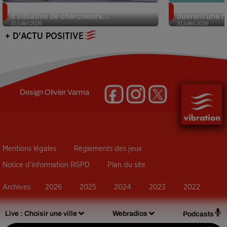
Des marmottes sur OnlyFans : la drôle
Alzheimer : d
d’initiative de chercheurs...
ouvrent une no
31 juillet 2026
31 juillet 2026
+ D'ACTU POSITIVE
Design
Olivier Varma
Mentions légales
Règlements des jeux
Notice d’information RGPD
Plan du site
Archives
2026
2025
2024
2023
2022
Live :
Choisir une ville
Webradios
Podcasts