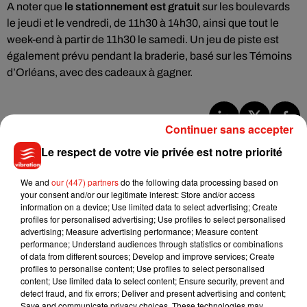
A noter que
le stationnement est gratuit
sur les boulevards
le jeudi et le vendredi, de 11h30 à 14h30, ainsi que tout le
week-end à partir de 11h30 le samedi. Un jeu de piste est
également prévu pendant la braderie, basé sur les Témoins
d’Orléans, avec des cadeaux à gagner.
Continuer sans accepter
Musique
Le respect de votre vie privée est notre priorité
We and
our (447) partners
do the following data processing based on
Benny Blanco invite Selena Gomez et
your consent and/or our legitimate interest: Store and/or access
Becky G sur son nouveau single
information on a device; Use limited data to select advertising; Create
5 août 2026
profiles for personalised advertising; Use profiles to select personalised
advertising; Measure advertising performance; Measure content
performance; Understand audiences through statistics or combinations
of data from different sources; Develop and improve services; Create
profiles to personalise content; Use profiles to select personalised
content; Use limited data to select content; Ensure security, prevent and
Tiny Desk invite Charlie Puth pour une
detect fraud, and fix errors; Deliver and present advertising and content;
live session solaire
4 août 2026
Save and communicate privacy choices. These technologies may