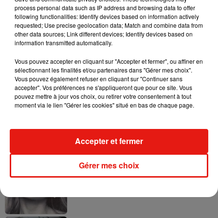
process personal data such as IP address and browsing data to offer
following functionalities: Identify devices based on information actively
requested; Use precise geolocation data; Match and combine data from
other data sources; Link different devices; Identify devices based on
information transmitted automatically.
Ariana Grande prendra une pause après
sa tournée mondiale
Vous pouvez accepter en cliquant sur "Accepter et fermer", ou affiner en
4 août 2026
sélectionnant les finalités et/ou partenaires dans "Gérer mes choix".
Vous pouvez également refuser en cliquant sur "Continuer sans
accepter". Vos préférences ne s'appliqueront que pour ce site. Vous
pouvez mettre à jour vos choix, ou retirer votre consentement à tout
moment via le lien "Gérer les cookies" situé en bas de chaque page.
Grand Corps Malade emmène Styleto
en road-trip dans son nouveau clip
31 juillet 2026
Accepter et fermer
Gérer mes choix
Ariana Grande se libère dans son nouvel
album « Petals »
31 juillet 2026