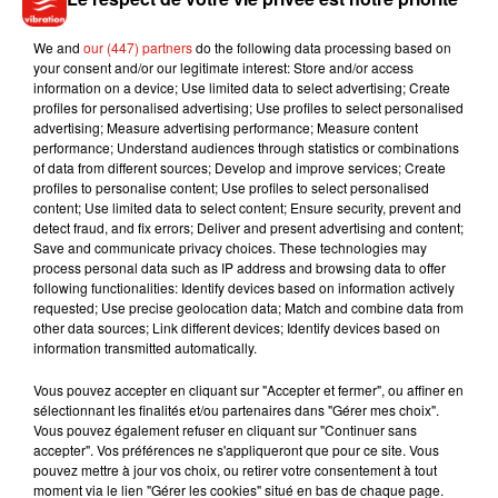
We and
our (447) partners
do the following data processing based on
your consent and/or our legitimate interest: Store and/or access
information on a device; Use limited data to select advertising; Create
profiles for personalised advertising; Use profiles to select personalised
advertising; Measure advertising performance; Measure content
performance; Understand audiences through statistics or combinations
Bactérie E.Coli : une
of data from different sources; Develop and improve services; Create
fillette contaminée
profiles to personalise content; Use profiles to select personalised
reçoit… un bon
content; Use limited data to select content; Ensure security, prevent and
d’achat...
detect fraud, and fix errors; Deliver and present advertising and content;
26 avril 2022
Save and communicate privacy choices. These technologies may
process personal data such as IP address and browsing data to offer
following functionalities: Identify devices based on information actively
requested; Use precise geolocation data; Match and combine data from
other data sources; Link different devices; Identify devices based on
information transmitted automatically.
Vous pouvez accepter en cliquant sur "Accepter et fermer", ou affiner en
sélectionnant les finalités et/ou partenaires dans "Gérer mes choix".
2
3
4
5
6
7
8
Vous pouvez également refuser en cliquant sur "Continuer sans
accepter". Vos préférences ne s'appliqueront que pour ce site. Vous
pouvez mettre à jour vos choix, ou retirer votre consentement à tout
moment via le lien "Gérer les cookies" situé en bas de chaque page.