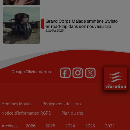
Grand Corps Malade emmène Styleto
en road-trip dans son nouveau clip
31 juillet 2026
Design
Olivier Varma
Mentions légales
Règlements des jeux
Notice d’information RGPD
Plan du site
Archives
2026
2025
2024
2023
2022