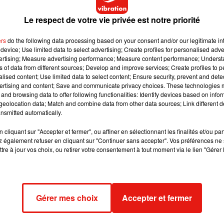
Le respect de votre vie privée est notre priorité
ers
do the following data processing based on your consent and/or our legitimate int
device; Use limited data to select advertising; Create profiles for personalised adver
vertising; Measure advertising performance; Measure content performance; Unders
ns of data from different sources; Develop and improve services; Create profiles to 
alised content; Use limited data to select content; Ensure security, prevent and detect
ertising and content; Save and communicate privacy choices. These technologies
and browsing data to offer following functionalities: Identify devices based on infor
eolocation data; Match and combine data from other data sources; Link different de
nsmitted automatically.
cliquant sur "Accepter et fermer", ou affiner en sélectionnant les finalités et/ou pa
 également refuser en cliquant sur "Continuer sans accepter". Vos préférences ne 
tre à jour vos choix, ou retirer votre consentement à tout moment via le lien "Gérer 
Gérer mes choix
Accepter et fermer