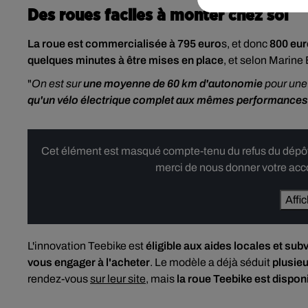
Des roues faciles à monter chez soi
La roue est commercialisée à 795 euro
s, et donc
800 eur
quelques minutes à être mises en place
, et selon Marine B
"
On
est sur
une moyenne de 60 km
d'autonomie
pour une
qu'un vélo électrique complet aux mêmes
performances
Cet élément est masqué compte-tenu du refus du dépôt d
merci de nous donner votre acco
Affi
L'innovation Teebike est
éligible aux aides locales et su
vous engager à l'acheter
. Le modèle a déjà séduit
plusieur
rendez-vous
sur leur site
, mais
la roue Teebike est disp