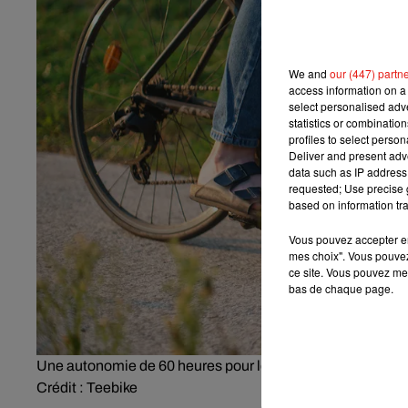
We and
our (447) partn
access information on a 
select personalised ad
statistics or combinatio
profiles to select person
Deliver and present adv
data such as IP address 
requested; Use precise g
based on information tra
Vous pouvez accepter en 
mes choix". Vous pouvez
ce site. Vous pouvez met
bas de chaque page.
Une autonomie de 60 heures pour les roues Teebike.
Crédit :
Teebike