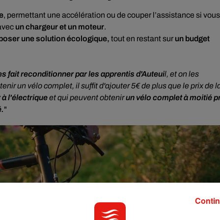
e
, permettant une accélération ou de couper l’assistance si vous
 avec
un chargeur et un moteur
.
poser une solution écologique,
tout en restant sur
un budget
es fait reconditionner par les apprentis d'Auteui
l, et on les
enir un vélo complet, il suffit d'ajouter 5€ de plus que le prix de l
à l'électrique
et qui peuvent obtenir
un vélo complet à moitié p
.
"
Contin