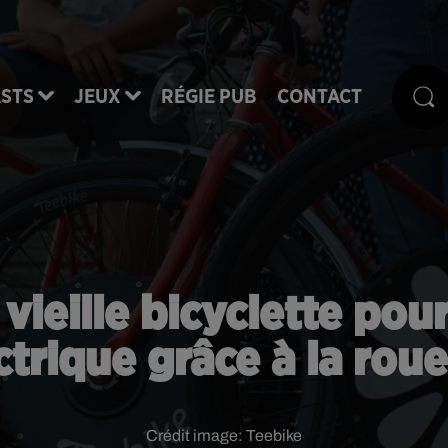
STS
JEUX
RÉGIE PUB
CONTACT
vieille bicyclette pou
ctrique grâce à la rou
Crédit image:
Teebike