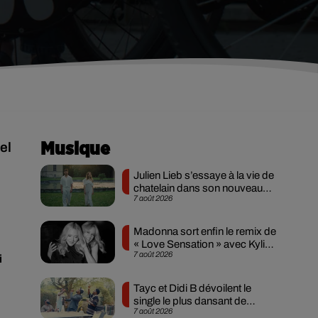
el
Musique
Julien Lieb s’essaye à la vie de
chatelain dans son nouveau
7 août 2026
clip
Madonna sort enfin le remix de
« Love Sensation » avec Kylie
7 août 2026
Minogue
i
Tayc et Didi B dévoilent le
single le plus dansant de
7 août 2026
l’année