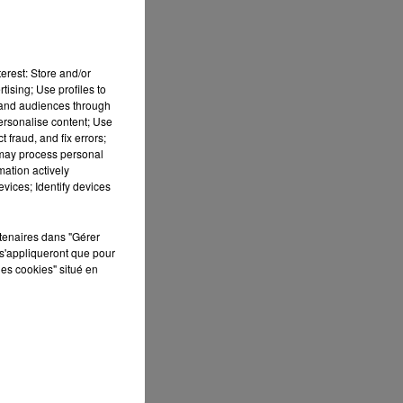
erest: Store and/or
tising; Use profiles to
tand audiences through
personalise content; Use
 fraud, and fix errors;
 may process personal
mation actively
vices; Identify devices
rtenaires dans "Gérer
s'appliqueront que pour
les cookies" situé en