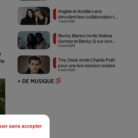
Angèle et Amélie Lens
dévoilent leur collaboration tant
7 août 2026
attendue
Benny Blanco invite Selena
Gomez et Becky G sur son
5 août 2026
nouveau single
a
Tiny Desk invite Charlie Puth
rix
pour une live session solaire
4 août 2026
+ DE MUSIQUE
uer sans accepter