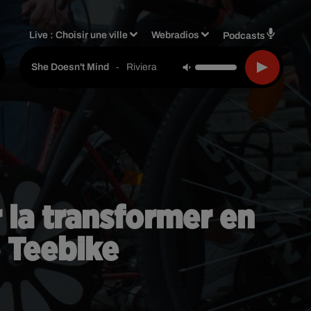
Live :
Choisir une ville
Webradios
Podcasts
-
Riviera
She Doesn't Mind
r la transformer en
e Teebike