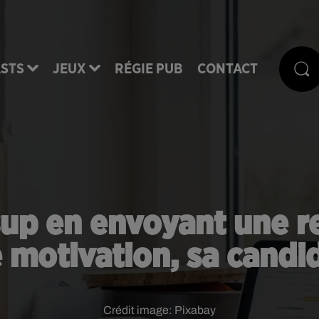
STS
JEUX
RÉGIE PUB
CONTACT
sup en envoyant une re
de motivation, sa candi
Crédit image:
Pixabay