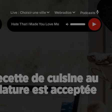
Live :
Choisir une ville
Webradios
Podcasts
-
Ariana Grande
Hate That I Made You Love Me
cette de cuisine au
dature est acceptée