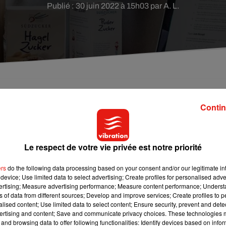
Publié : 30 juin 2022 à 15h03 par A. L.
ac, une lycéenne s’est trompée et a sélectionné sa
Contin
 pas postuler. L’élève en a alors profité pour pointer 
Le respect de votre vie privée est notre priorité
un parcours du combattant ? Une lycéenne de 18 ans a tenté d'en
ers
do the following data processing based on your consent and/or our legitimate int
 elle s'était inscrite sans faire exprès au moment de choisir ses
device; Use limited data to select advertising; Create profiles for personalised adver
fet, l'élève a décidé d’envoyer à cette formation
une lettre de
vertising; Measure advertising performance; Measure content performance; Unders
ns of data from different sources; Develop and improve services; Create profiles to 
 crème, comme le rapporte un média local.
alised content; Use limited data to select content; Ensure security, prevent and detect
ertising and content; Save and communicate privacy choices. These technologies
and browsing data to offer following functionalities: Identify devices based on infor