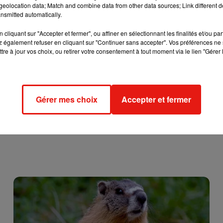
otivation"
eolocation data; Match and combine data from other data sources; Link different de
nsmitted automatically.
cliquant sur "Accepter et fermer", ou affiner en sélectionnant les finalités et/ou pa
simplement pas regardées
 également refuser en cliquant sur "Continuer sans accepter". Vos préférences ne 
, Lucièle se filme alors sur TikTok pour
tre à jour vos choix, ou retirer votre consentement à tout moment via le lien "Gérer 
plus de 2 millions de vues
sont déjà comptabilisées.
"Je me sui
 ne regardent pas les lettres de motivation
"
, explique la jeune
 mais les facs, ils n’ont pas le temps, il y a tellement de
elle avait
"un bon dossier à côté"
.
Gérer mes choix
Accepter et fermer