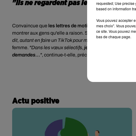
"Ils ne regardent pas les lettres de m
requested; Use precise g
based on information tra
Vous pouvez accepter en 
Convaincue que
les lettres de motivation ne sont tout 
mes choix". Vous pouvez
ce site. Vous pouvez met
montrer aux gens qu'elle a raison. Sa vidéo fait un carton :
bas de chaque page.
dit, autant en faire un TikTok pour montrer aux gens
qu’ils
femme.
"Dans les vœux sélectifs,
je pense qu’ils regardent
demandes…
"
, continue-t-elle, précisant tout de même qu'
Actu positive