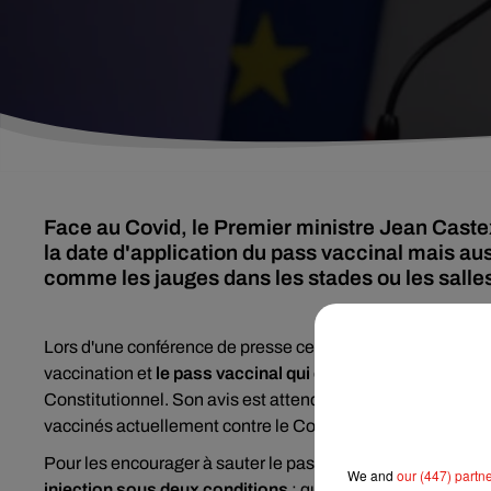
Face au Covid, le Premier ministre Jean Castex 
la date d'application du pass vaccinal mais aus
comme les jauges dans les stades ou les salle
Lors d'une conférence de presse ce jeudi 20 janvier au soir,
vaccination et
le pass vaccinal qui entrera en vigueur à par
Constitutionnel. Son avis est attendu ce vendredi. Il faut
vaccinés actuellement contre le Covid.
Pour les encourager à sauter le pas, Jean Castex a annonc
We and
our (447) partn
injection sous deux conditions
; qu'ils aient bien pris r