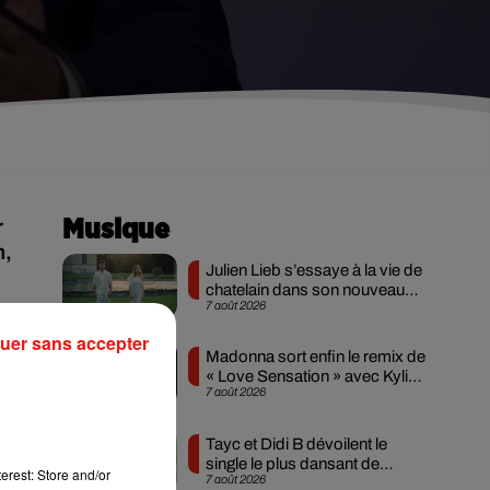
r
Musique
n,
Julien Lieb s’essaye à la vie de
chatelain dans son nouveau
7 août 2026
clip
uer sans accepter
Madonna sort enfin le remix de
« Love Sensation » avec Kylie
7 août 2026
Minogue
Tayc et Didi B dévoilent le
single le plus dansant de
erest: Store and/or
7 août 2026
l’année
r