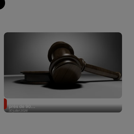
Il achète une veste 3 dollars en friperie et la revend
près de 90...
30 juillet 2026