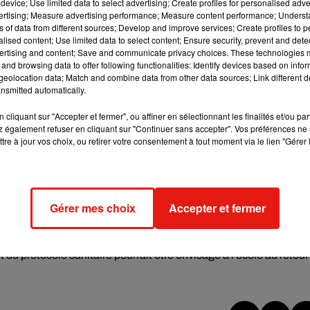
device; Use limited data to select advertising; Create profiles for personalised adver
vertising; Measure advertising performance; Measure content performance; Unders
ss vaccinal s'appliquera dès 16 ans pour aller au cinéma, au
ns of data from different sources; Develop and improve services; Create profiles to 
alised content; Use limited data to select content; Ensure security, prevent and detect
ertising and content; Save and communicate privacy choices. These technologies
re venait à se réduire, Jean Castex n'a pas exclu une suspension d
and browsing data to offer following functionalities: Identify devices based on infor
eolocation data; Match and combine data from other data sources; Link different de
nsmitted automatically.
striction
cliquant sur "Accepter et fermer", ou affiner en sélectionnant les finalités et/ou pa
 mesures de restriction en cours , le 2 février et le 16 février.
 également refuser en cliquant sur "Continuer sans accepter". Vos préférences ne 
tre à jour vos choix, ou retirer votre consentement à tout moment via le lien "Gérer 
toire en extérieur. Les jauges vont aussi être levées dans les li
ert. Et le télétravail ne sera plus obligatoire dès que faisable
rir
, la consommation sera de nouveau possible debout dans les
Gérer mes choix
Accepter et fermer
r debout. On pourra enfin de nouveau grignoter au cinéma ou da
 du protocole sanitaire pourrait être envisagé à l'école au retour