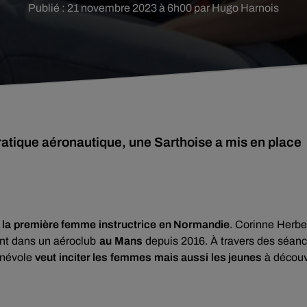
Publié : 21 novembre 2023 à 6h00 par Hugo Harnois
pratique aéronautique, une Sarthoise a mis en place
e
la première femme instructrice en Normandie
. Corinne Herbe
ent dans un aéroclub
au Mans
depuis 2016. À travers des séan
bénévole
veut inciter les femmes mais aussi les jeunes
à découv