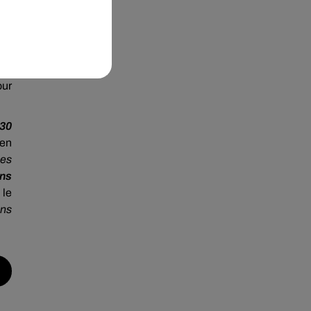
des
au
ULM
our
30
 en
mes
ens
 le
ons