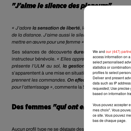
"J'aime le silence des planeurs"
« J’adore
la sensation de liberté
, le plaisir du pilotage, 
de la distance. J’aime aussi le silence des planeurs et la 
mettre en œuvre pour une femme »
, explique-t-elle.
We and
our (447) partn
Ses séances de découverte
durent une heure
. Lors d
access information on a 
instructeur bénévole.
« Elles apprennent à prendre les re
select personalised ad
présente l’ULM au sol,
la gestion des commandes
»
,
statistics or combinatio
profiles to select person
s’apparentent à une mise en situation et une initiation au 
Deliver and present adv
prennent les commandes.
On effectue un petit vol stabil
data such as IP address 
pour l’atterrissage »
, commente la Sarthoise.
requested; Use precise g
based on information tra
Vous pouvez accepter en 
Des femmes
"qui ont envie de voler"
mes choix". Vous pouvez
ce site. Vous pouvez met
bas de chaque page.
Aucun profil type ne se dégage des participantes, d’après