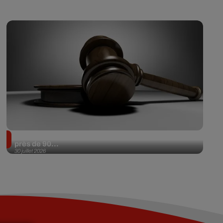
Il achète une veste 3 dollars en friperie et la revend
près de 90...
30 juillet 2026