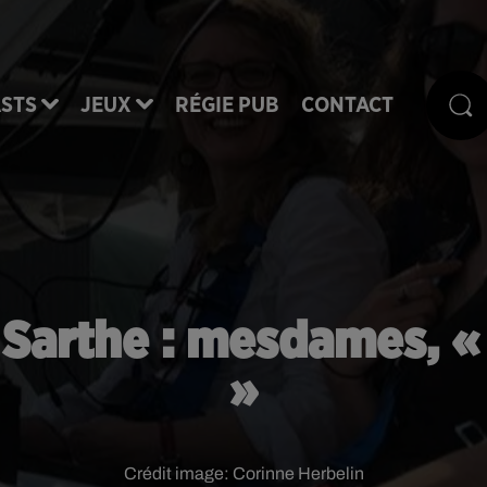
STS
JEUX
RÉGIE PUB
CONTACT
 Sarthe : mesdames, «
»
Crédit image:
Corinne Herbelin