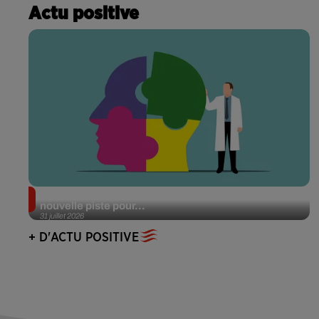
Actu positive
Alzheimer : des chercheurs japonais ouvrent une
nouvelle piste pour...
31 juillet 2026
+ D'ACTU POSITIVE