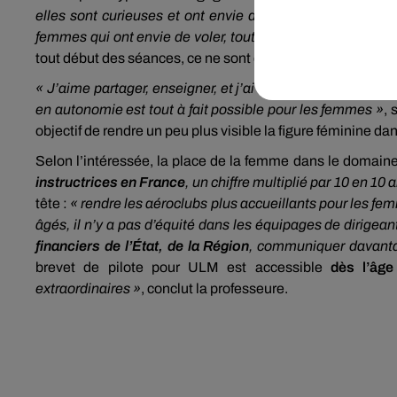
elles sont curieuses et ont envie de découvrir cette sens
femmes qui ont envie de voler, tout simplement. »
Si l’in
tout début des séances, ce ne sont ensuite que
« beaucoup 
« J’aime partager, enseigner, et j’ai envie de leur montre
en autonomie est tout à fait possible pour les femmes »
, 
objectif de rendre un peu plus visible la figure féminine 
Selon l’intéressée, la place de la femme dans le domaine
instructrices en France
, un chiffre multiplié par 10 en 10 
tête :
« rendre les aéroclubs plus accueillants pour les f
âgés, il n’y a pas d’équité dans les équipages de dirigean
financiers de l’État, de la Région
, communiquer davanta
brevet de pilote pour ULM est accessible
dès l’âg
extraordinaires »
, conclut la professeure.