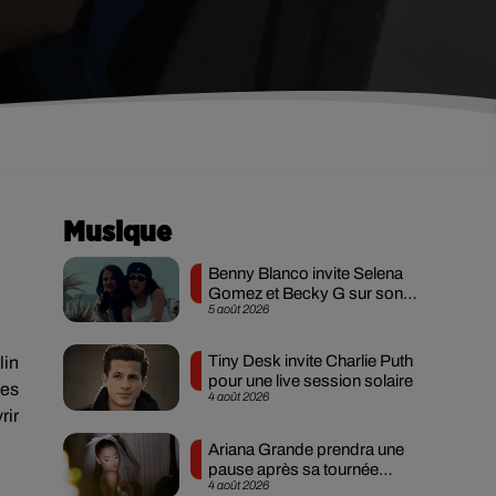
Musique
Benny Blanco invite Selena
Gomez et Becky G sur son
5 août 2026
nouveau single
Tiny Desk invite Charlie Puth
lin
pour une live session solaire
ces
4 août 2026
rir
Ariana Grande prendra une
pause après sa tournée
4 août 2026
mondiale