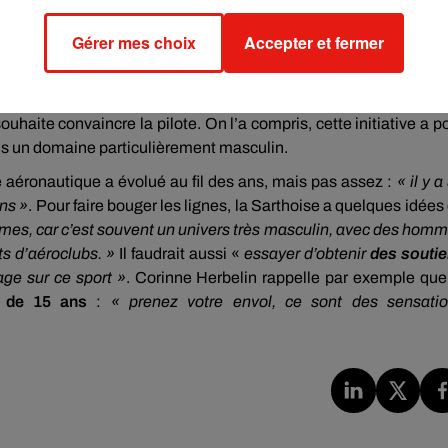
ation de voler, de s’offrir un instant pour elle-même. Ce sont 
Gérer mes choix
Accepter et fermer
structrice évoque
« une appréhension naturelle »
pour certaines
de plaisir et de la joie »
qui se dégagent de ces initiations.
r que
cette passion n’a pas de sexe ni de barrière
. Piloter un 
souhaite convaincre la pilote. On l’a compris, cette initiative a p
dans un domaine particulièrement masculin.
 aéronautique a évolué au fil des ans, mais pas assez :
« il y a
ans »
. Pour faire bouger les lignes, la Sarthoise a quelques idées
emmes, car c’est souvent un univers très masculin, avec des hom
ts d’aéroclubs. »
Il faudrait aussi «
essayer d’obtenir
des souti
ge sur ce sport »
. Corinne Herbelin rappelle par exemple que
e de 15 ans
:
« prenez votre envol, ce sont des sensati