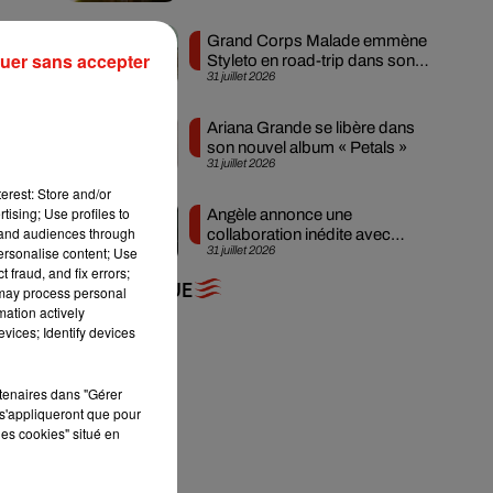
Grand Corps Malade emmène
uer sans accepter
Styleto en road-trip dans son
31 juillet 2026
nouveau clip
dre
Ariana Grande se libère dans
s à
son nouvel album « Petals »
31 juillet 2026
erest: Store and/or
 un
tising; Use profiles to
Angèle annonce une
eur
tand audiences through
collaboration inédite avec
tes
personalise content; Use
31 juillet 2026
Amelie Lens
 fraud, and fix errors;
ge,
+ DE MUSIQUE
 may process personal
ste
mation actively
vices; Identify devices
rtenaires dans "Gérer
s'appliqueront que pour
les cookies" situé en
rt
,