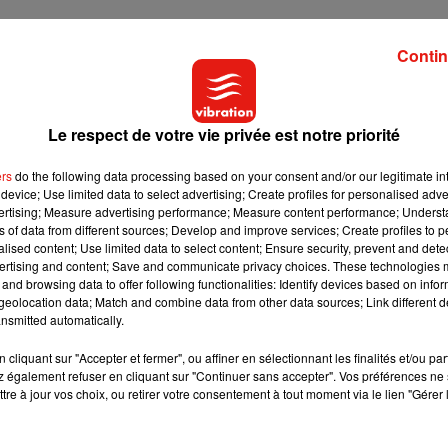
Contin
s’envoler pour découvrir
la beauté et la fragilité de la Terre
, pren
légèreté des aéronefs ultralégers multiaxes, qui sont très facile
Le respect de votre vie privée est notre priorité
ers
do the following data processing based on your consent and/or our legitimate int
e la première demi-heure, les participantes sont au sol avec
device; Use limited data to select advertising; Create profiles for personalised adver
pères nécessaires au pilotage et à la navigation aérienne. On l
vertising; Measure advertising performance; Measure content performance; Unders
 explique la professeure. Puis ensuite, les 30 dernières minu
ns of data from different sources; Develop and improve services; Create profiles to 
alised content; Use limited data to select content; Ensure security, prevent and detect
pilotage, en conditions réelles.
« Elles font le roulage, le décolla
ertising and content; Save and communicate privacy choices. These technologies
isé
, des virages, puis le retour et l’intégration sur le circuit de pi
and browsing data to offer following functionalities: Identify devices based on infor
eolocation data; Match and combine data from other data sources; Link different de
nsmitted automatically.
cliquant sur "Accepter et fermer", ou affiner en sélectionnant les finalités et/ou pa
 également refuser en cliquant sur "Continuer sans accepter". Vos préférences ne 
tre à jour vos choix, ou retirer votre consentement à tout moment via le lien "Gérer 
 Corinne Herbelin :
« elles viennent
parce qu’elles aiment le spo