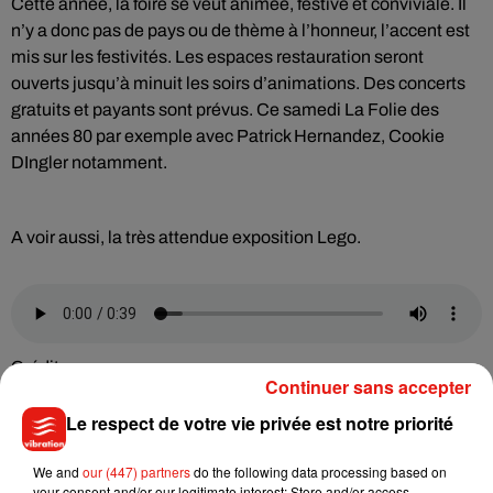
Cette année, la foire se veut animée, festive et conviviale. Il
n’y a donc pas de pays ou de thème à l’honneur, l’accent est
mis sur les festivités. Les espaces restauration seront
ouverts jusqu’à minuit les soirs d’animations. Des concerts
gratuits et payants sont prévus. Ce samedi La Folie des
années 80 par exemple avec Patrick Hernandez, Cookie
DIngler notamment.
A voir aussi, la très attendue exposition Lego.
Crédit :
Continuer sans accepter
Le respect de votre vie privée est notre priorité
Plus d’infos à retrouver sur foiredemoulins.fr
We and
our (447) partners
do the following data processing based on
your consent and/or our legitimate interest: Store and/or access