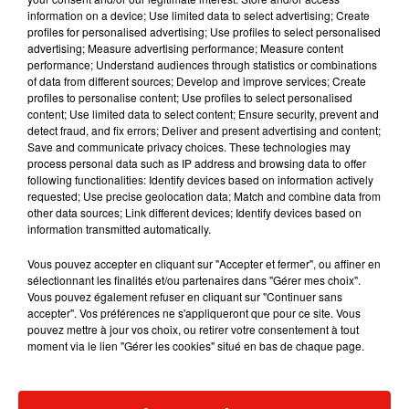
information on a device; Use limited data to select advertising; Create
profiles for personalised advertising; Use profiles to select personalised
advertising; Measure advertising performance; Measure content
performance; Understand audiences through statistics or combinations
Musique
of data from different sources; Develop and improve services; Create
profiles to personalise content; Use profiles to select personalised
content; Use limited data to select content; Ensure security, prevent and
detect fraud, and fix errors; Deliver and present advertising and content;
Julien Lieb s’essaye à la vie de chatelain
Save and communicate privacy choices. These technologies may
dans son nouveau clip
process personal data such as IP address and browsing data to offer
7 août 2026
following functionalities: Identify devices based on information actively
requested; Use precise geolocation data; Match and combine data from
other data sources; Link different devices; Identify devices based on
information transmitted automatically.
Madonna sort enfin le remix de « Love
Vous pouvez accepter en cliquant sur "Accepter et fermer", ou affiner en
Sensation » avec Kylie Minogue
sélectionnant les finalités et/ou partenaires dans "Gérer mes choix".
7 août 2026
Vous pouvez également refuser en cliquant sur "Continuer sans
accepter". Vos préférences ne s'appliqueront que pour ce site. Vous
pouvez mettre à jour vos choix, ou retirer votre consentement à tout
moment via le lien "Gérer les cookies" situé en bas de chaque page.
Tayc et Didi B dévoilent le single le plus
dansant de l’année