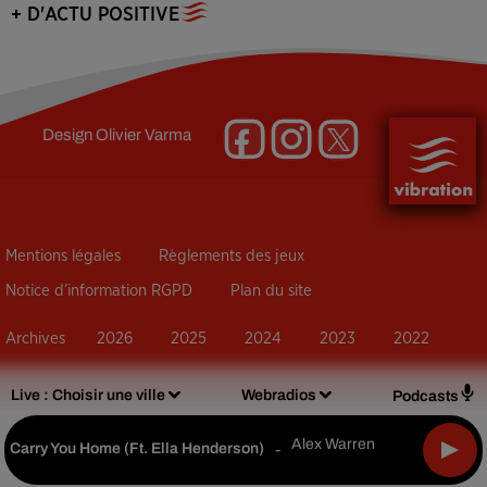
+ D'ACTU POSITIVE
Design
Olivier Varma
Mentions légales
Règlements des jeux
Notice d’information RGPD
Plan du site
Archives
2026
2025
2024
2023
2022
Live :
Choisir une ville
Webradios
Podcasts
Alex Warren
Carry You Home (ft. Ella Henderson)
-