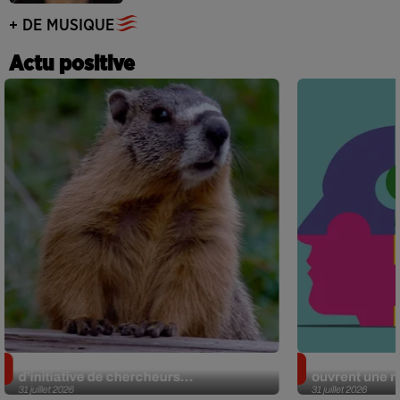
+ DE MUSIQUE
Actu positive
Des marmottes sur OnlyFans : la drôle
Alzheimer : d
d’initiative de chercheurs...
ouvrent une no
31 juillet 2026
31 juillet 2026