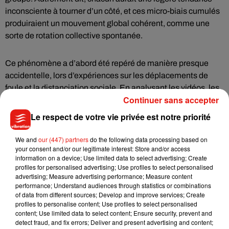
inconsciente à tourner d’un côté, et ces micro-biais cumulés
produiraient un mouvement global cohérent, comme une
sorte de rotation collective spontanée.
Ce phénomène a d’abord été repéré de manière presque
accidentelle, lors d’expériences sur les déplacements de
foule et la distanciation sociale. En analysant les vidéos, les
Continuer sans accepter
scientifiques ont remarqué que les trajectoires formaient
systématiquement des spirales dans le même sens, ce qui a
Le respect de votre vie privée est notre priorité
ouvert un nouveau champ d’étude sur l’organisation des
mouvements humains.
We and
our (447) partners
do the following data processing based on
your consent and/or our legitimate interest: Store and/or access
information on a device; Use limited data to select advertising; Create
Mais malgré ces observations répétées, la cause profonde
profiles for personalised advertising; Use profiles to select personalised
advertising; Measure advertising performance; Measure content
reste inconnue. Certains chercheurs explorent des pistes
performance; Understand audiences through statistics or combinations
liées au cerveau, à la perception de l’espace ou encore à des
of data from different sources; Develop and improve services; Create
asymétries corporelles subtiles. D’autres pensent que le
profiles to personalise content; Use profiles to select personalised
content; Use limited data to select content; Ensure security, prevent and
hasard et le contexte jouent un rôle plus important qu’on ne
detect fraud, and fix errors; Deliver and present advertising and content;
le croit.