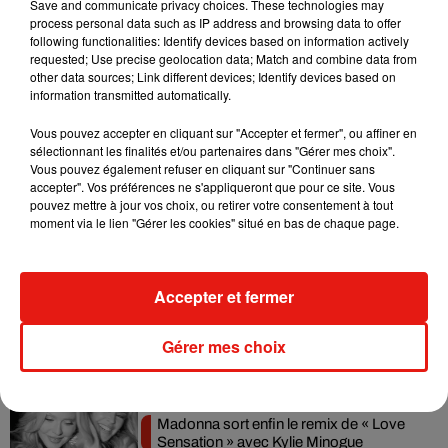
Save and communicate privacy choices. These technologies may
process personal data such as IP address and browsing data to offer
following functionalities: Identify devices based on information actively
Ce mystère, en apparence anodin, rappelle que même nos
requested; Use precise geolocation data; Match and combine data from
gestes les plus simples ne sont pas totalement aléatoires.
other data sources; Link different devices; Identify devices based on
information transmitted automatically.
Marcher en ligne droite, en réalité, est peut-être bien plus
compliqué qu’il n’y paraît.
Vous pouvez accepter en cliquant sur "Accepter et fermer", ou affiner en
sélectionnant les finalités et/ou partenaires dans "Gérer mes choix".
Vous pouvez également refuser en cliquant sur "Continuer sans
accepter". Vos préférences ne s'appliqueront que pour ce site. Vous
pouvez mettre à jour vos choix, ou retirer votre consentement à tout
Musique
moment via le lien "Gérer les cookies" situé en bas de chaque page.
Julien Lieb s’essaye à la vie de chatelain
Accepter et fermer
dans son nouveau clip
7 août 2026
Gérer mes choix
Madonna sort enfin le remix de « Love
Sensation » avec Kylie Minogue