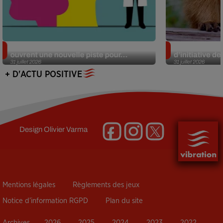
Alzheimer : des chercheurs japonais
Des marmottes
ouvrent une nouvelle piste pour...
d’initiative d
31 juillet 2026
31 juillet 2026
+ D'ACTU POSITIVE
Design
Olivier Varma
Mentions légales
Règlements des jeux
Notice d’information RGPD
Plan du site
Archives
2026
2025
2024
2023
2022